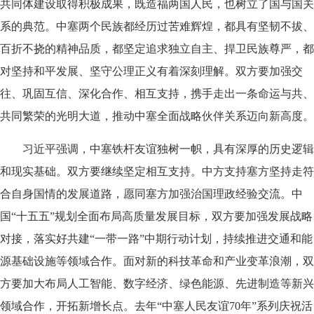
共同体建设取得积极成果，既造福两国人民，也树立了国与国关
系的典范。中塞两个民族都经历过苦难辉煌，都具有坚韧不拔、
百折不挠的精神品质，都坚定追求独立自主、捍卫民族尊严，都
对坚持和平发展、坚守公理正义有着深刻理解。双方要加强交
往、巩固互信、深化合作、相互支持，携手走出一条命运与共、
共同繁荣的光明大道，推动中塞全面战略伙伴关系迈向新高度。
习近平强调，中塞铁杆友谊独树一帜，具有深厚的历史逻辑
和现实基础。双方要继续坚定相互支持。中方支持塞方坚持走符
合自身国情的发展道路，愿同塞方加强治国理政经验交流。中
国“十五五”规划全面布局高质量发展目标，双方要加强发展战略
对接，落实好共建“一带一路”中期行动计划，持续推进交通和能
源基础设施等领域合作。面对新的科技革命和产业变革浪潮，双
方要加大布局人工智能、数字经济、绿色能源、先进制造等新兴
领域合作，开拓新增长点。去年“中塞人民友谊70年”系列庆祝活