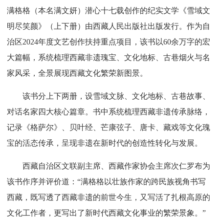
满格格（本名满文妍）潜心十七载创作的纪实文学《雪域文
明尽笑颜》（上下册）由西藏人民出版社出版发行。作为自
治区2024年度文艺创作扶持重点项目，该书以60余万字的宏
大篇幅，系统梳理西藏非遗瑰宝、文化地标、古巷烟火与名
家风采，全景展现西藏文化繁荣新图景。
该书分上下两册，设雪域文脉、文化地标、古巷故事、
对话名家四大核心篇章。书中系统梳理西藏非遗传承脉络，
记录《格萨尔》、贝叶经、芒康弦子、唐卡、藏戏等文化瑰
宝的活态传承，呈现非遗在新时代的创造性转化与发展。
西藏自治区文联副主席、西藏作家协会主席次仁罗布为
该书作序并评价道：“满格格以壮族作家的跨民族视角书写
西藏，既写透了西藏非遗的前世今生，又写活了扎根高原的
文化工作者，更写出了新时代西藏文化事业的繁荣景象。”