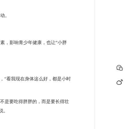
运动。
素，影响青少年健康，也让“小胖
说，“看我现在身体这么好，都是小时
子们不是要吃得胖胖的，而是要长得壮
说。