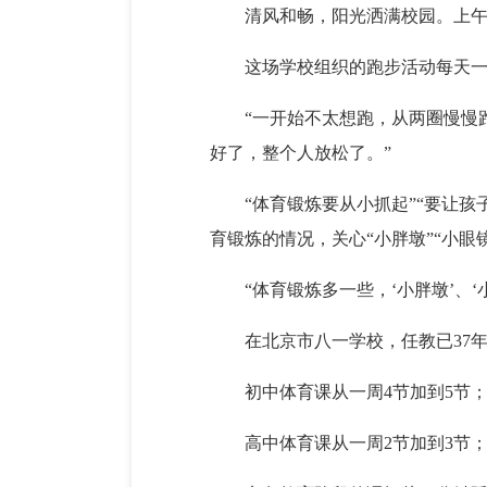
清风和畅，阳光洒满校园。上午
这场学校组织的跑步活动每天一
“一开始不太想跑，从两圈慢慢
好了，整个人放松了。”
“体育锻炼要从小抓起”“要让
育锻炼的情况，关心“小胖墩”“小眼
“体育锻炼多一些，‘小胖墩’、‘
在北京市八一学校，任教已37
初中体育课从一周4节加到5节
高中体育课从一周2节加到3节