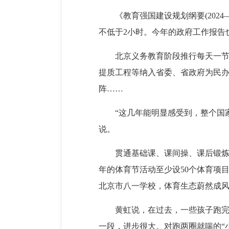
《教育强国建设规划纲要(202
不低于2小时。今年的政府工作报告
北京义务教育阶段推行每天一节
提质工程等纳入省委、省政府为民
阵……
“这几年能明显感受到，整个国
说。
贯通基础课、课间操、课后锻炼
年的体育节活动至少设50个体育项目
北京市八一学校，体育生态蔚然成
黄虹说，在过去，一些孩子跑完
一段，进步很大。对跑两圈就喘的“