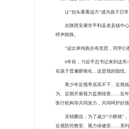
让“抬头看看远方”成为孩子日
在陕西安康市平利县老县镇中心
呼声阵阵。
“这比单纯跑步有意思，同学们
6年前，习近平总书记来到这所
在孩子普遍眼镜化，这是我的隐忧。
青少年近视率居高不下、近视
为、定期开展视力监测筛查……近
医疗机构等共同发力，共同呵护好
吴锦鹏说，为了减少“小眼镜”
近视防控教室、视力保健室……系列