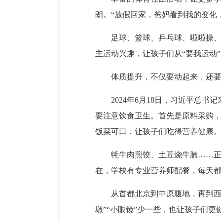
朗。“放假回家，爸妈看到我的变化
足球、篮球、乒乓球、啦啦操
主运动兴趣，让孩子们从“要我运动
体质提升，不仅要动起来，还
2024年6月18日，习近平
要注意饮食卫生。首先是原料采购
饭菜可口，让孩子们吃得营养健康。
牦牛肉煎饺、土豆烧牛腩……
在，学校有专业营养师配餐，每天都
从首都北京到中原腹地，再到西
墩”“小眼镜”少一些，也让孩子们更