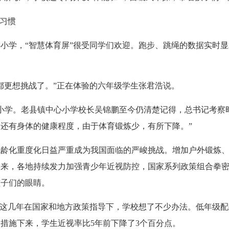
常习惯
小学，“智慧体育屏”很受同学们欢迎。跑步、跳绳的数据实时
都更想挑战了。”正在体验的六年级学生张君浩说。
小学。老县镇中心小学校长吴锦鹏至今仍清楚记得，总书记考察时
还有身体的健康程度，由于体育锻炼少，有所下降。”
低龄化重度化日益严重成为我国面临的严峻挑战。增加户外锻炼
年来，各地持续发力加强青少年近视防控，国家系列政策组合拳
孩子们的眼睛。
，这几年在国家和地方政策指导下，学校想了不少办法。低年级
措施下来，学生近视率比5年前下降了3个百分点。