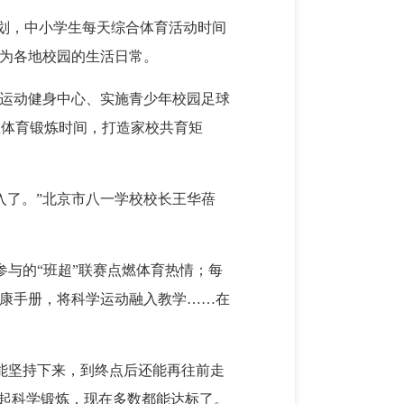
健计划，中小学生每天综合体育活动时间
成为各地校园的生活日常。
年运动健身中心、实施青少年校园足球
生体育锻炼时间，打造家校共育矩
入了。”北京市八一学校校长王华蓓
与的“班超”联赛点燃体育热情；每
育健康手册，将科学运动融入教学……在
都能坚持下来，到终点后还能再往前走
一起科学锻炼，现在多数都能达标了。