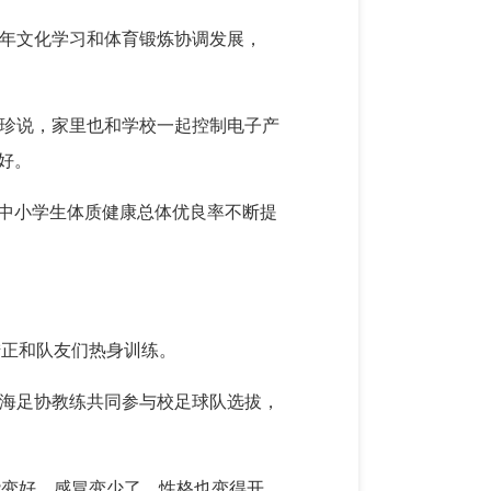
少年文化学习和体育锻炼协调发展，
珍珍说，家里也和学校一起控制电子产
好。
大中小学生体质健康总体优良率不断提
措正和队友们热身训练。
上海足协教练共同参与校足球队选拔，
能变好、感冒变少了，性格也变得开