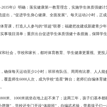
4—2035年)》明确：落实健康第一教育理念，实施学生体质强
也提出，“促进学生身心健康、全面发展”。每天运动2小时，正
体育课，打造人人参与的“班超”联赛；福建把改建或新建青少
办实事项目清单；重庆出台促进学生体质强健十条措施，保障学
家和社会，学校和家长，都对体育教育、学生健康更重视、更投
，确保每天运动至少2小时；班班有队伍、周周有比赛、人人能参
，覆盖师生6000人次，成为学校“造星”舞台；老师们自编体
风。
800米、1000米就坐在地上起不来了；这两三年，孩子们基本
小胖墩”，学校还专门开设“体能班”，自编武术操，带着孩子们