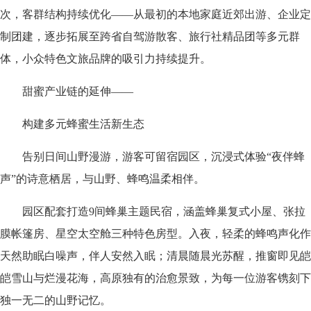
次，客群结构持续优化——从最初的本地家庭近郊出游、企业定
制团建，逐步拓展至跨省自驾游散客、旅行社精品团等多元群
体，小众特色文旅品牌的吸引力持续提升。
甜蜜产业链的延伸——
构建多元蜂蜜生活新生态
告别日间山野漫游，游客可留宿园区，沉浸式体验“夜伴蜂
声”的诗意栖居，与山野、蜂鸣温柔相伴。
园区配套打造9间蜂巢主题民宿，涵盖蜂巢复式小屋、张拉
膜帐篷房、星空太空舱三种特色房型。入夜，轻柔的蜂鸣声化作
天然助眠白噪声，伴人安然入眠；清晨随晨光苏醒，推窗即见皑
皑雪山与烂漫花海，高原独有的治愈景致，为每一位游客镌刻下
独一无二的山野记忆。