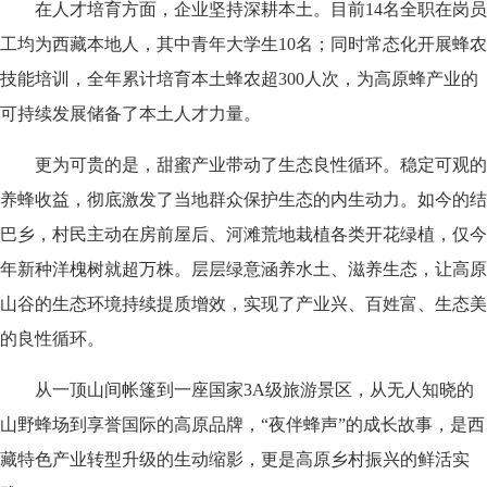
在人才培育方面，企业坚持深耕本土。目前14名全职在岗员
工均为西藏本地人，其中青年大学生10名；同时常态化开展蜂农
技能培训，全年累计培育本土蜂农超300人次，为高原蜂产业的
可持续发展储备了本土人才力量。
更为可贵的是，甜蜜产业带动了生态良性循环。稳定可观的
养蜂收益，彻底激发了当地群众保护生态的内生动力。如今的结
巴乡，村民主动在房前屋后、河滩荒地栽植各类开花绿植，仅今
年新种洋槐树就超万株。层层绿意涵养水土、滋养生态，让高原
山谷的生态环境持续提质增效，实现了产业兴、百姓富、生态美
的良性循环。
从一顶山间帐篷到一座国家3A级旅游景区，从无人知晓的
山野蜂场到享誉国际的高原品牌，“夜伴蜂声”的成长故事，是西
藏特色产业转型升级的生动缩影，更是高原乡村振兴的鲜活实