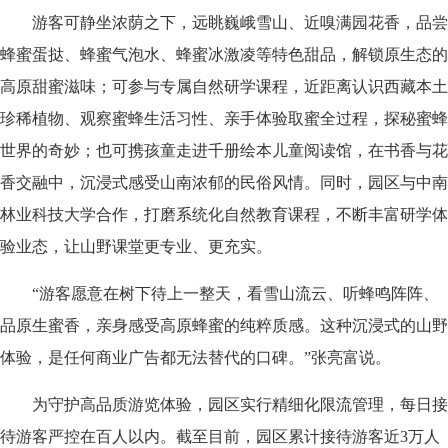
游客可静坐浓荫之下，远眺巍峨雪山、近嗅满园花香，品尝
蜂蜜蛋挞、蜂蜜气泡水、蜂蜜冰激凌等特色甜品，解锁原生态的
高原甜蜜滋味；可参与专属自然研学课程，近距离认识西藏本土
珍稀植物、观察蜜蜂生活习性、亲手体验取蜜全过程，探秘蜜蜂
世界的奇妙；也可携孩童走进千册绘本儿童阅读馆，在书香与花
香交融中，沉浸式感受山南浓郁的民俗风情。同时，园区与中南
林业科技大学合作，打磨系统化自然教育课程，不断丰富研学体
验业态，让山野课堂更专业、更充实。
“游客愿意在树下待上一整天，看雪山流云、听蜂鸣阵阵、
品原生蜜香，亲身感受高原蜂蜜的纯粹质感。这种沉浸式的山野
体验，是任何商业广告都无法替代的口碑。”张亮富说。
为守护高品质游览体验，园区实行精细化限流管理，每日接
待游客严控在百人以内。截至目前，园区累计接待游客近3万人