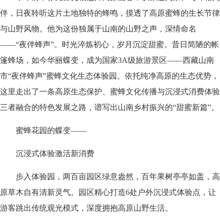
伴，日夜聆听这片土地独特的蜂鸣，摸透了高原蜜蜂的生长节律
与山野风物。他为这份独属于山南的山野之声，深情命名
——“夜伴蜂声”。时光淬炼初心，岁月沉淀甜蜜。昔日简陋的帐
篷蜂场，如今华丽蝶变，成为国家3A级旅游景区——西藏山南
市“夜伴蜂声”蜜蜂文化生态体验园。依托纯净高原的生态优势，
这里走出了一条高原生态保护、蜜蜂文化传播与沉浸式消费体验
三者融合的特色发展之路，谱写出山南乡村振兴的“甜蜜新篇”。
蜜蜂花园的蝶变——
沉浸式体验激活新消费
步入体验园，两百亩园区绿意盎然，百年果树亭亭如盖，高
原草木自有清新灵气。园区精心打造6处户外沉浸式体验点，让
游客跳出传统观光模式，深度拥抱高原山野生活。