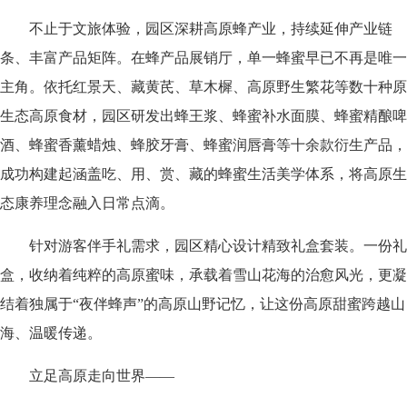
不止于文旅体验，园区深耕高原蜂产业，持续延伸产业链
条、丰富产品矩阵。在蜂产品展销厅，单一蜂蜜早已不再是唯一
主角。依托红景天、藏黄芪、草木樨、高原野生繁花等数十种原
生态高原食材，园区研发出蜂王浆、蜂蜜补水面膜、蜂蜜精酿啤
酒、蜂蜜香薰蜡烛、蜂胶牙膏、蜂蜜润唇膏等十余款衍生产品，
成功构建起涵盖吃、用、赏、藏的蜂蜜生活美学体系，将高原生
态康养理念融入日常点滴。
针对游客伴手礼需求，园区精心设计精致礼盒套装。一份礼
盒，收纳着纯粹的高原蜜味，承载着雪山花海的治愈风光，更凝
结着独属于“夜伴蜂声”的高原山野记忆，让这份高原甜蜜跨越山
海、温暖传递。
立足高原走向世界——