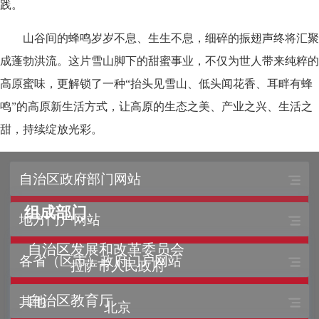
践。
山谷间的蜂鸣岁岁不息、生生不息，细碎的振翅声终将汇聚
成蓬勃洪流。这片雪山脚下的甜蜜事业，不仅为世人带来纯粹的
高原蜜味，更解锁了一种“抬头见雪山、低头闻花香、耳畔有蜂
鸣”的高原新生活方式，让高原的生态之美、产业之兴、生活之
甜，持续绽放光彩。
自治区政府部门网站
组成部门
地方门户网站
自治区发展和改革委员会
各省（区市）政府门户网站
拉萨市人民政府
自治区教育厅
其他
北京