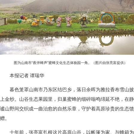
图为山南市“夜伴蜂声”蜜蜂文化生态体验园一角。（图片由张亮富提供）
本报记者 谭瑞华
暮色笼罩山南市乃东区结巴乡，落日余晖为雅拉香布雪山披
上金纱。山谷生态果园里，归巢蜜蜂的细碎嗡鸣绵延不绝，在静
谧山野间交织成一曲治愈的自然乐章，守护着高原珍贵的生态馈
赠。
十年前，张亮富扎根这片高原山谷，以帐篷为家、与蜂箱为