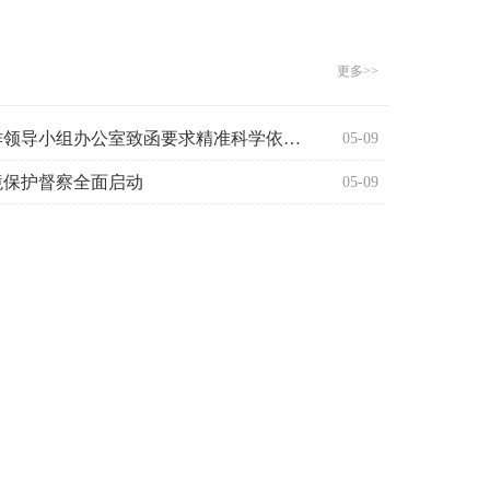
更多>>
中央生态环境保护督察工作领导小组办公室致函要求精准科学依法推进边督边改严禁“...
05-09
境保护督察全面启动
05-09