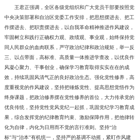
王君正强调，全区各级党组织和广大党员干部要按照党
中央决策部署和自治区党委工作安排，把思想摆进去、把工
作摆进去、把职责摆进去，以自我革命精神推进作风建设，
牢固树立和践行正确权力观、政绩观、事业观，始终保持党
同人民群众的血肉联系，严守政治纪律和政治规矩，举一反
三、以点带面，高标准、高质量一体推进学查改，以优良作
风凝心聚力、干事创业，确保学习教育取得实实在在的成
效，持续巩固风清气正的良好政治生态。强化党性修养，高
度重视党的作风建设，坚持把锤炼党性、提高思想觉悟作为
终身课题，把政治修养摆在党性修养的首位，大力传承党的
优良传统，坚持党性党风党纪一起抓，巩固党纪学习教育成
果，综合发挥党的纪律教育约束、激励保障作用，把他律转
化为自律，内化为日用而不觉的言行准则。坚持“治
标”与“治本”有机统一，坚持严的基调不动摇，紧盯作风建