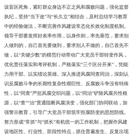
设盲区死角，紧盯群众身边不正之风和腐败问题，强化监督
执纪，坚持“当下改”与“长久立”相结合，及时总结学习教育
中的经验做法，不断完善作风建设常态化长效化制度机制。
领导干部要发挥好表率作用，以身作则，率先垂范，要求别
人做到的，自己首先要做到，要求别人不做的，自己首先不
做，以“关键少数”的模范行动带动广大党员干部转变作风，
优化责任落实和考评机制，严格落实“三个区分开来”，凭能
力用干部、以实绩论英雄。深入推进风腐同查同治，深刻认
识反腐败斗争的长期性复杂性艰巨性、反腐败斗争没有特殊
性，以“同查”严惩风腐交织问题，以“同治”铲除风腐共性根
源，以“查”“治”贯通阻断风腐演变，强化部门协同联动，加
强警示教育，引导广大党员干部筑牢拒腐防变的思想防线。
努力形成“常抓”与“抓长”有机统一的工作机制，把握作风建
设地区性、行业性、阶段性特点，抓住普遍发生、反复出现