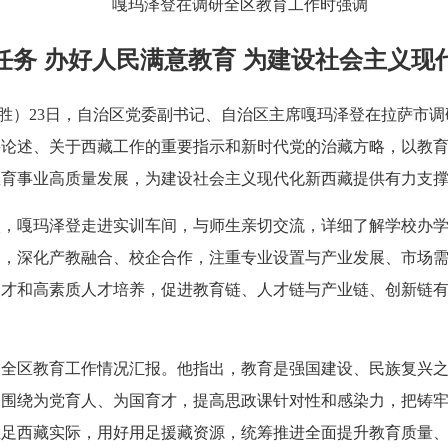
嘎玛泽登在调研全区教育工作时强调
任务 办好人民满意教育 为建设社会主义现
唐启胜）23日，自治区党委副书记、自治区主席嘎玛泽登在拉萨市
要论述、关于西藏工作的重要指示和新时代党的治藏方略，以教
教育事业高质量发展，为建设社会主义现代化新西藏提供有力支
校，嘎玛泽登走进实训车间，与师生亲切交流，详细了解学校办
向，深化产教融合、校企合作，注重专业设置与产业发展、市场
人才和高素质人才培养，促进教育链、人才链与产业链、创新链
取全区教育工作情况汇报。他指出，教育是强国建设、民族复兴
紧围绕为党育人、为国育才，提高思政课针对性和感染力，把铸
立足西藏实际，用好用足援藏资源，统筹推进全面提升教育质量