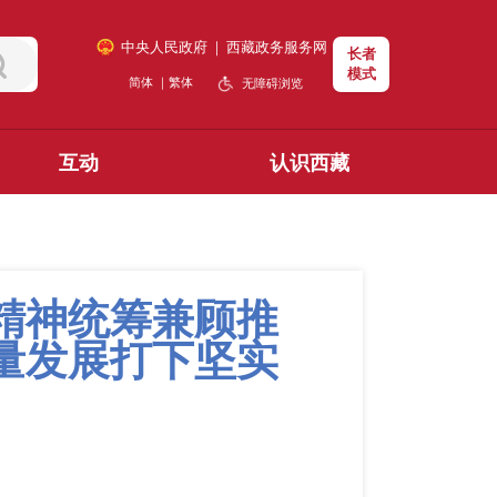
中央人民政府
｜
西藏政务服务网
长者
模式
简体
｜
繁体
无障碍浏览
互动
认识西藏
精神统筹兼顾推
量发展打下坚实