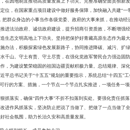
短，在因地制宜推动高质量发展上下功夫。完整准确全面贯彻新
定位，在国家重点项目建设中做好服务保障，加快融入共建“一带
，把群众身边的小事当作各级党委、政府的大事来抓，在推动经
，推进法治政府、诚信政府建设，提升招商引资质效，不断增强
打造生态文明高地上下功夫。坚持把保护好青藏高原生态作为最
实施办法，积极探索绿色发展新路子，协同推进降碳、减污、扩
万水千山。守土有责、守土尽责，在强化党政军警民合力强边固
工作，为建设繁荣稳固的祖国边疆贡献积极力量。总结规律、深
近平总书记关于“十五五”规划的重要指示，系统总结“十四五”工
实可行的方案、措施，一个节点一个节点扎实推进，一项任务一
狠抓落实，确保“四件大事”不折不扣落到实处。要强化责任抓
，改进作风抓落实，坚决防止把说了当做了、把做了一点当做了
良好社会氛围，助力长治久安和高质量发展。