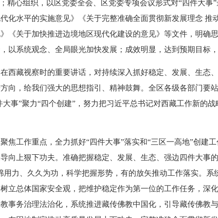
作；精心组织，以区党委全会、区党委专项会议形式对“四件大事
代化水平的实施意见》《关于完整准确全面贯彻新发展理念 推
见》《关于加快推进边境地区现代化建设的意见》等文件，明确
合，以系统观念、全局眼光加快发展；成效明显，达到预期目标
期在西藏视察时的重要讲话，对持续深入抓好稳定、发展、生态
方向，给我们强大的思想指引、精神鼓舞。全区各级各部门要站
四件大事”聚力“四个创建”，努力把习近平总书记对西藏工作新的
聚焦工作重点，全力抓好“四件大事”落实和“三区一高地”创建
导向上狠下功夫。准确把握稳定、发展、生态、强边四件大事的
绵用力、久久为功，科学把握形势，有的放矢推动工作落实。系
固树立总体国家安全观，把维护稳定作为第一位的工作任务，深
宗教事务治理法治化，系统推进藏传佛教中国化，引导藏传佛教