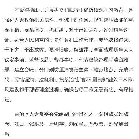
严金海指出，开展树立和践行正确政绩观学习教育，是
强化人大政治机关属性、锤炼干部作风、提升履职效能的重
要举措。要治痼疾、抓延续，对于已经启动、经过科学论
证、符合人民利益的历史任务和工作安排，要坚决接过来、
干下去、干出成效。要清旧账、解难题，全面梳理历年人大
议定事项、监督议题、督办事项、代表建议办理等遗留难
题，建立台账，分门别类厘清责任主体、难点堵点、完成时
限。要堵漏洞、建机制，把整治“新官不理旧账”融入日常作
风建设和干部管理全过程，确保各项工作无缝衔接、有序推
进。
自治区人大常委会党组副书记肖友才，党组成员许成
仓、江白、张洪波、唐明英、刘柏呈、孙献忠、刘光旭出
席。