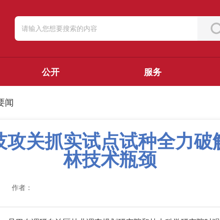
公开
服务
要闻
技攻关抓实试点试种全力破
林技术瓶颈
作者：