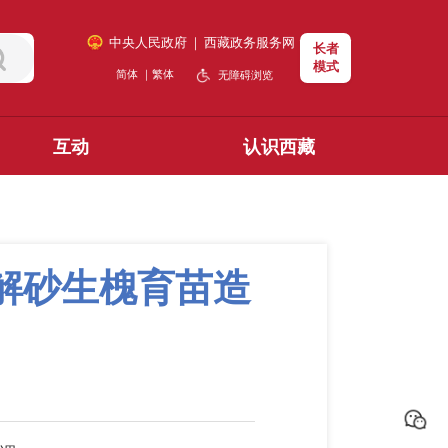
中央人民政府
｜
西藏政务服务网
长者
模式
简体
｜
繁体
无障碍浏览
互动
认识西藏
解砂生槐育苗造