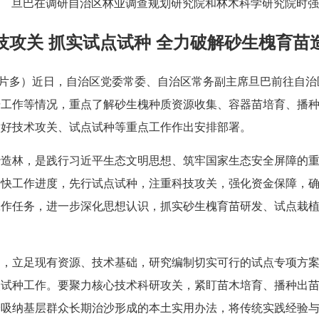
旦巴在调研自治区林业调查规划研究院和林木科学研究院时强
技攻关 抓实试点试种 全力破解砂生槐育苗
次仁片多）近日，自治区党委常委、自治区常务副主席旦巴前往自
研工作等情况，重点了解砂生槐种质资源收集、容器苗培育、播
做好技术攻关、试点试种等重点工作作出安排部署。
沙造林，是践行习近平生态文明思想、筑牢国家生态安全屏障的
加快工作进度，先行试点试种，注重科技攻关，强化资金保障，
工作任务，进一步深化思想认识，抓实砂生槐育苗研发、试点栽
案，立足现有资源、技术基础，研究编制切实可行的试点专项方
点试种工作。要聚力核心技术科研攻关，紧盯苗木培育、播种出
分吸纳基层群众长期治沙形成的本土实用办法，将传统实践经验