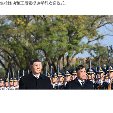
集拉隆功和王后素提达举行欢迎仪式。