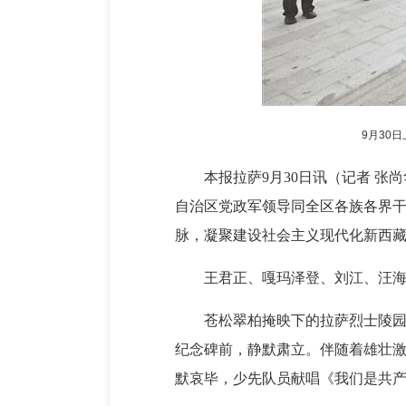
9月30
本报拉萨9月30日讯（记者 张
自治区党政军领导同全区各族各界
脉，凝聚建设社会主义现代化新西
王君正、嘎玛泽登、刘江、汪
苍松翠柏掩映下的拉萨烈士陵园
纪念碑前，静默肃立。伴随着雄壮
默哀毕，少先队员献唱《我们是共