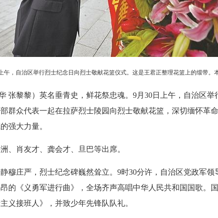
日上午，自治区举行烈士纪念日向烈士敬献花篮仪式。这是王君正整理花篮上的缎带。本
尚华 张黎黎）英名垂青史，鲜花祭忠魂。9月30日上午，自治区
干部群众代表一起在拉萨烈士陵园向烈士敬献花篮，深切缅怀革
藏的强大力量。
海洲、肖友才、龚会才、旦巴等出席。
静穆庄严，烈士纪念碑巍然耸立。9时30分许，自治区党政军领
激昂的《义勇军进行曲》，全场齐声高唱中华人民共和国国歌。
产主义接班人》，并致少年先锋队队礼。