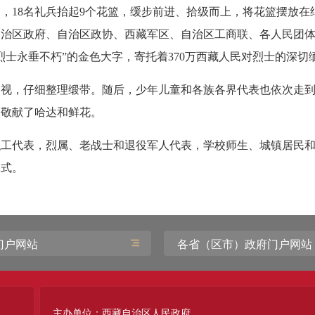
，18名礼兵抬起9个花篮，缓步前进、拾级而上，将花篮摆放在
自治区政府、自治区政协、西藏军区、自治区工商联、各人民团
烈士永垂不朽”的金色大字，寄托着370万西藏人民对烈士的深切
凝视，仔细整理缎带。随后，少年儿童和各族各界代表也依次走
墓敬献了哈达和鲜花。
职工代表，烈属、老战士和退役军人代表，学校师生、城镇居民
仪式。
门户网站
各省（区市）政府门户网站
主办单位：西藏自治区人民政府