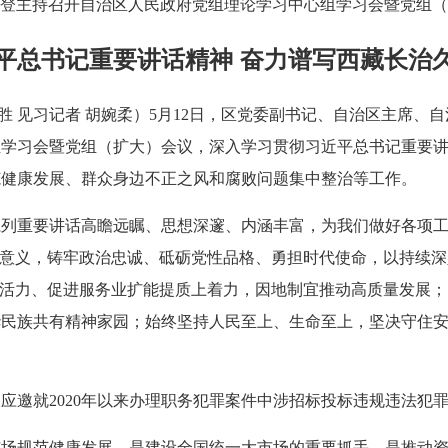
登主持召开自治区人民政府党组理论学习中心组学习会暨党组（
平总书记重要讲话精神 奋力谱写西藏长治
启胜 见习记者 胡婉柔）5月12日，区党委副书记、自治区主席
组学习会暨党组（扩大）会议，深入学习贯彻习近平总书记重要
范健康发展、群众身边不正之风和腐败问题集中整治等工作。
系列重要讲话高瞻远瞩、思想深邃、内涵丰富，为我们做好各项
性意义，铸牢政治忠诚、砥砺党性品格、勇担时代使命，以持续深
济活力、促进服务业扩能提质上着力，因地制宜推动高质量发展
华民族共有精神家园；始终坚持人民至上、生命至上，坚决守住
应邀就2020年以来办理职务犯罪案件中涉招标投标违规违法犯
市场规范健康发展，是建设全国统一大市场的重要抓手，是推动