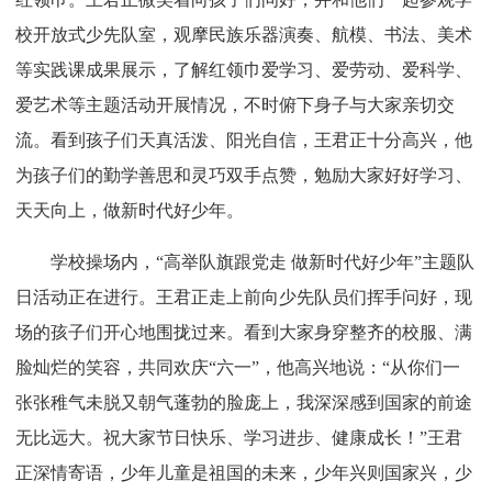
校开放式少先队室，观摩民族乐器演奏、航模、书法、美术
等实践课成果展示，了解红领巾爱学习、爱劳动、爱科学、
爱艺术等主题活动开展情况，不时俯下身子与大家亲切交
流。看到孩子们天真活泼、阳光自信，王君正十分高兴，他
为孩子们的勤学善思和灵巧双手点赞，勉励大家好好学习、
天天向上，做新时代好少年。
学校操场内，“高举队旗跟党走 做新时代好少年”主题队
日活动正在进行。王君正走上前向少先队员们挥手问好，现
场的孩子们开心地围拢过来。看到大家身穿整齐的校服、满
脸灿烂的笑容，共同欢庆“六一”，他高兴地说：“从你们一
张张稚气未脱又朝气蓬勃的脸庞上，我深深感到国家的前途
无比远大。祝大家节日快乐、学习进步、健康成长！”王君
正深情寄语，少年儿童是祖国的未来，少年兴则国家兴，少