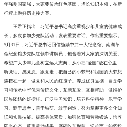
年强则国家强，大家要传承红色基因，增长知识本领，在新
征程上跑好历史接力赛。
王君正指出，习近平总书记高度重视少年儿童的健康成
长，多次参加少先队活动，发表重要讲话、作出重要指示。
5月31日，习近平总书记回信勉励中共一大纪念馆、南湖革
命纪念馆少先队红领巾讲解员，饱含着对大家的深切关爱。
希望广大少年儿童树立远大志向，从小把“爱国”放在心里，
听党话、感党恩、跟党走，把自己的小梦想和祖国的大梦想
连接在一起，做党和人民的红孩子。养成优良品德，自觉学
习和传承中华优秀传统文化，互亲互爱、互相帮助，做维护
民族团结的好榜样。广泛学习知识，培养科学精神，乐于学
习、勤于思考，善于钻研、敢于创造，努力掌握更多文化知
识和实践技能。提高身体素质，加强体育和劳动锻炼，培养
阳光心态、尊重劳动成果，磨砺吃苦耐劳、迎难而上的坚毅