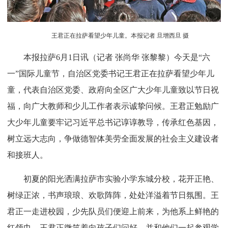
王君正在拉萨看望少年儿童。本报记者 旦增西旦 摄
本报拉萨6月1日讯（记者 张尚华 张黎黎）今天是“六
一”国际儿童节，自治区党委书记王君正在拉萨看望少年儿
童，代表自治区党委、政府向全区广大少年儿童致以节日祝
福，向广大教师和少儿工作者表示诚挚问候。王君正勉励广
大少年儿童要牢记习近平总书记谆谆教导，传承红色基因，
树立远大志向，争做德智体美劳全面发展的社会主义建设者
和接班人。
初夏的阳光洒满拉萨市实验小学东城分校，花开正艳、
树绿正浓，书声琅琅、欢歌阵阵，处处洋溢着节日氛围。王
君正一走进校园，少先队员们便迎上前来，为他系上鲜艳的
红领巾。王君正微笑着向孩子们问好，并和他们一起参观学