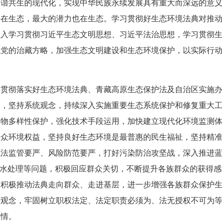
和谐共生的现代化，实现中华民族永续发展具有重大而深远的意
任在生态，最大的潜力也在生态。学习贯彻好生态环境法典对推
深入学习贯彻习近平生态文明思想、习近平法治思想，学习贯彻
党的治藏方略，加强生态文明建设和生态环境保护，以实际行动坚
，贯彻落实好生态环境法典、青藏高原生态保护法及自治区实施
护，坚持系统观念，持续深入实施重要生态系统保护和修复重大
生物多样性保护，强化技术手段运用，加快建立现代化环境监测
群众环境权益，坚持良好生态环境是最普惠的民生福祉，坚持精
执法监管要严、风险防范要严，打好污染防治攻坚战，深入推进
污水处理等问题，积极回应群众关切，不断提升各族群众的获得
，积极推动法典走向群众、走进基层，进一步增强各族群众保护
治观念，牢固树立职权法定、法定职责必须为、法无授权不可为
事情。