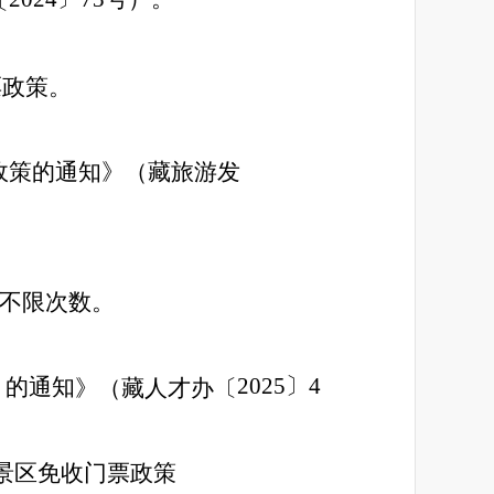
〔
票政策。
政策的通知》（藏旅游发
年不限次数。
2025〕4
〉
的通知
》（藏人才办〔
景区免
收
门票政策