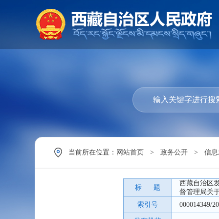
当前所在位置：
网站首页
>
政务公开
>
信息
西藏自治区发
标 题
督管理局关
索引号
000014349/20