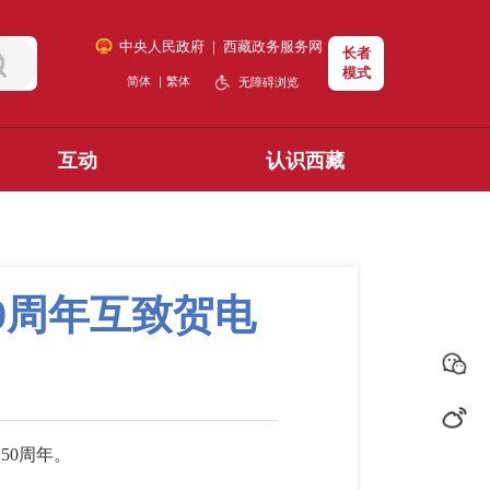
中央人民政府
｜
西藏政务服务网
长者
模式
简体
｜
繁体
无障碍浏览
互动
认识西藏
0周年互致贺电
50周年。