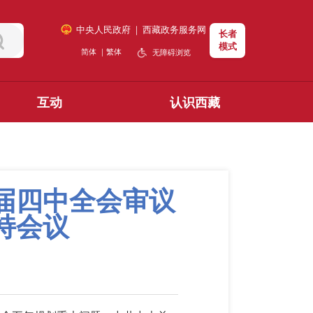
中央人民政府
｜
西藏政务服务网
长者
模式
简体
｜
繁体
无障碍浏览
互动
认识西藏
届四中全会审议
持会议