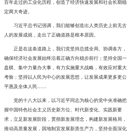
百年走过的工业化历程，创造了经济快速发展和社会长期稳
定两大奇迹。
习近平总书记强调，我们能够创造出人类历史上前无古
人的发展成就，走出了正确道路是根本原因。
正是在这条道路上，我们党坚持总揽全局、协调各方，
确保经济社会发展始终沿着正确方向稳步前行；坚持全国一
盘棋、集中力量办大事，有力实施重大战略，有效应对重大
考验；坚持以人民为中心的发展思想，让发展成果更多更公
平惠及全体人民……
党的十八大以来，以习近平同志为核心的党中央准确把
握中国特色社会主义历史新方位、时代新变化、实践新要
求，立足新发展阶段，贯彻新发展理念，构建新发展格局，
推动高质量发展，因地制宜发展新质生产力，坚持全面深化