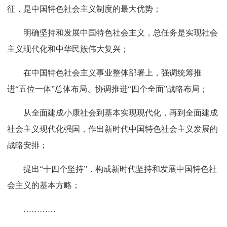
征，是中国特色社会主义制度的最大优势；
明确坚持和发展中国特色社会主义，总任务是实现社会
主义现代化和中华民族伟大复兴；
在中国特色社会主义事业整体部署上，强调统筹推
进“五位一体”总体布局、协调推进“四个全面”战略布局；
从全面建成小康社会到基本实现现代化，再到全面建成
社会主义现代化强国，作出新时代中国特色社会主义发展的
战略安排；
提出“十四个坚持”，构成新时代坚持和发展中国特色社
会主义的基本方略；
…………