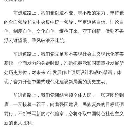
前进道路上，我们党以道不变、志不改的定力，坚持党
的全面领导和党中央集中统一领导，坚定道路自信、理论自
信、制度自信、文化自信，继往开来、守正创新，做到不畏
浮云遮望眼、乘风破浪不迷航。
前进道路上，我们党立足基本实现社会主义现代化夯实
基础、全面发力的关键时期，准确把握党和国家事业发展所
处历史方位，对未来5年发展作出顶层设计和战略擘画，体
现了奋力开创中国式现代化建设新局面的历史主动。
前进道路上，我们党团结带领全体人民，一张蓝图绘到
底，一茬接着一茬干，向着强国建设、民族复兴的目标砥砺
前行，不断书写新的时代篇章，必将夺取中国特色社会主义
新的更大胜利。