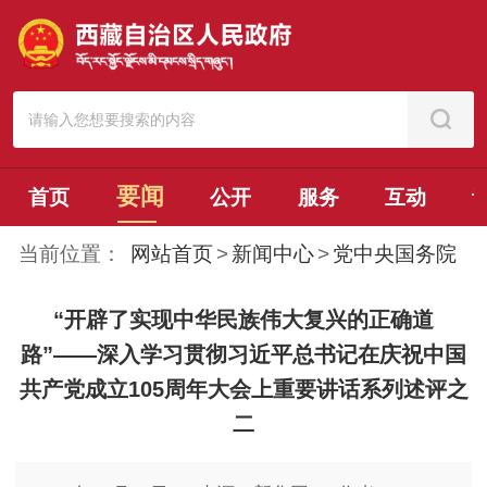
要闻
首页
公开
服务
互动
当前位置：
网站首页
>
新闻中心
>
党中央国务院
“开辟了实现中华民族伟大复兴的正确道
路”——深入学习贯彻习近平总书记在庆祝中国
共产党成立105周年大会上重要讲话系列述评之
二