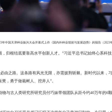
3年中国天津种业振兴大会开幕式上作《国内外种业现状与发展趋势》的报告（2023年3
强，归根结底要靠高水平创新人才。”习近平总书记始终心系科
的必由之路。这条路有风光无限，亦需披荆斩棘。新时代以来，
板凳，勇于做栽树人、挖井人”。
脊椎动物与古人类研究所研究员付巧妹带领团队从距今约40万年的