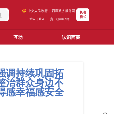
中央人民政府
｜
西藏政务服务网
长者
模式
简体
｜
繁体
无障碍浏览
互动
认识西藏
强调持续巩固拓
整治群众身边不
得感幸福感安全