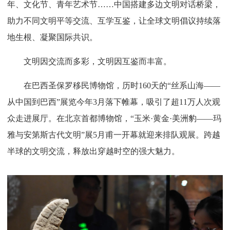
年、文化节、青年艺术节……中国搭建多边文明对话桥梁，
助力不同文明平等交流、互学互鉴，让全球文明倡议持续落
地生根、凝聚国际共识。
文明因交流而多彩，文明因互鉴而丰富。
在巴西圣保罗移民博物馆，历时160天的“丝系山海——
从中国到巴西”展览今年3月落下帷幕，吸引了超11万人次观
众走进展厅。在北京首都博物馆，“玉米·黄金·美洲豹——玛
雅与安第斯古代文明”展5月甫一开幕就迎来排队观展。跨越
半球的文明交流，释放出穿越时空的强大魅力。