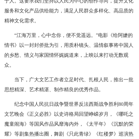
于人。这要求我们坚持以人民为中心的创作导向，提升文化
服务和文化产品供给能力，满足人民群众多样化、高品质的
精神文化需求。
“江海万里，心中念你，便不觉遥远。”电影《给阿嬷的
情书》以一封封侨批为引，用质朴镜头、温情叙事将中国人
的乡愁、情义与家国情怀娓娓道来，上映以来打动无数观
众。
当下，广大文艺工作者立足时代、扎根人民，推出一批
思想精深、艺术精湛、制作精良的优秀作品。
纪念中国人民抗日战争暨世界反法西斯战争胜利80周年
文艺晚会《正义必胜》以史诗格局回望峥嵘岁月，《哪吒之
魔童闹海》等国风作品风靡海内外，《太平年》《沉默的荣
耀》等剧集热播出圈，舞剧《只此青绿》《红楼梦》巡演热