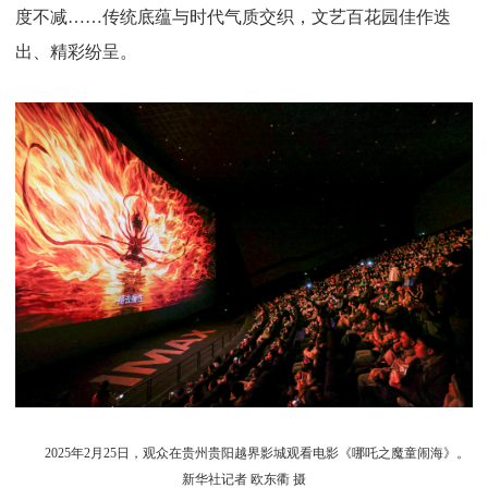
度不减……传统底蕴与时代气质交织，文艺百花园佳作迭
出、精彩纷呈。
2025年2月25日，观众在贵州贵阳越界影城观看电影《哪吒之魔童闹海》。
新华社记者 欧东衢 摄