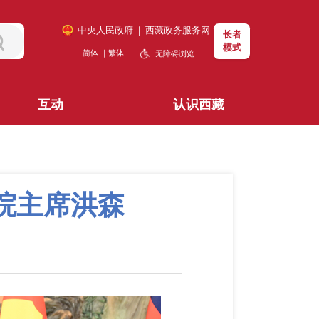
中央人民政府
｜
西藏政务服务网
长者
模式
简体
｜
繁体
无障碍浏览
互动
认识西藏
院主席洪森