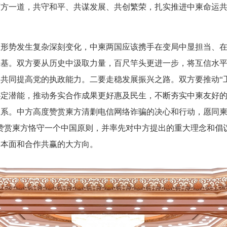
柬方一道，共守和平、共谋发展、共创繁荣，扎实推进中柬命运
区形势发生复杂深刻变化，中柬两国应该携手在变局中显担当、
根基。双方要从历史中汲取力量，百尺竿头更进一步，将互信水
共同提高党的执政能力。二要走稳发展振兴之路。双方要推动“工
协定潜能，推动务实合作成果更好惠及民生，不断夯实中柬友好
系。中方高度赞赏柬方清剿电信网络诈骗的决心和行动，愿同柬
赞赏柬方恪守一个中国原则，并率先对中方提出的重大理念和倡
基本面和合作共赢的大方向。