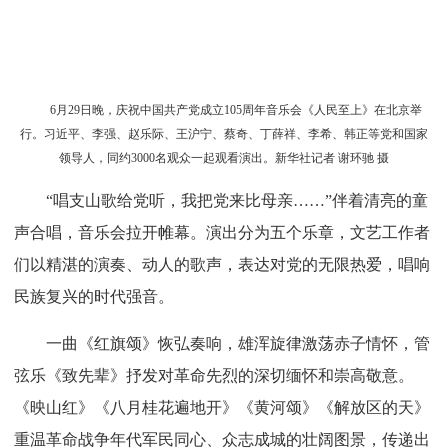
6月29日晚，庆祝中国共产党成立105周年音乐会《人民至上》在北京举
行。习近平、李强、赵乐际、王沪宁、蔡奇、丁薛祥、李希、韩正等党和国家
领导人，同约3000名观众一起观看演出。新华社记者 谢环驰 摄
“唱支山歌给党听，我把党来比母亲……”伴着清亮的童
声合唱，音乐会拉开帷幕。演出分为五个乐章，文艺工作者
们以精湛的演奏、动人的歌声，表达对党的无限热爱，唱响
民族复兴的时代强音。
一曲《红旗颂》恢弘奏响，雄浑旋律激荡赤子情怀，管
弦乐《致先辈》抒发对革命先烈的深切缅怀和崇高敬意。
《映山红》《八月桂花遍地开》《黄河颂》《解放区的天》
重温革命战争年代军民同心、众志成城的壮阔图景，传递出