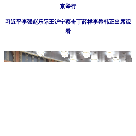
京举行
习近平李强赵乐际王沪宁蔡奇丁薛祥李希韩正出席观
看