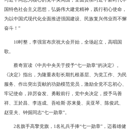
国特色社会主义思想，弘扬伟大建党精神，践行初心使命，
为以中国式现代化全面推进强国建设、民族复兴伟业而不懈
奋斗！”
10时整，李强宣布庆祝大会开始，全场起立，高唱国
歌。
蔡奇宣读《中共中央关于授予“七一勋章”的决定》。
《决定》指出，为隆重表彰长期扎根基层、为党工作、为民
服务、作出突出贡献的功勋模范党员，激励全党不忘初心、
牢记使命，踔厉奋发、勇毅前行，党中央决定，授予马善
祥、王於昌、李连成、吾哈斯·苏来曼、吴亚琴、陈俊武、
赵亚夫、钟掘同志“七一勋章”。
2名旗手高擎党旗，1名礼兵手捧“七一勋章”，迈着雄健