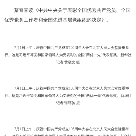
颁授勋章。新华社记者 燕雁 摄
7月1日上午，庆祝中国共产党成立105周年大会在北京人民大会堂隆重举
行。中共中央总书记、国家主席、中央军委主席习近平向“七一勋章”获得者钟掘
颁授勋章。新华社记者 申宏 摄
在雄壮的《向祖国英雄致敬》乐曲声中，习近平为“七
一勋章”获得者一一颁授勋章，并同他们亲切握手、表示祝
贺。随后，“七一勋章”获得者受邀到主席台就座。全场响起
一阵阵热烈的掌声。
蔡奇宣读《中共中央关于表彰全国优秀共产党员、全国
优秀党务工作者和全国先进基层党组织的决定》。