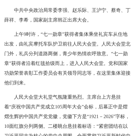
中共中央政治局常委李强、赵乐际、王沪宁、蔡奇、丁
薛祥、李希，国家副主席韩正出席大会。
上午9时许，“七一勋章”获得者集体乘坐礼宾车从住地
出发，由礼宾摩托车队护卫前往人民大会堂。人民大会堂北
门外，礼兵分列道路两侧，青少年热情欢呼致意。“七一勋
章”获得者沿着红毯拾级而上，进入人民大会堂。党和国家
功勋荣誉表彰工作委员会有关领导同志等，在这里集体迎接
他们到来。
人民大会堂大礼堂气氛隆重热烈。主席台上方悬挂
着“庆祝中国共产党成立105周年大会”会标，后幕正中是熠
熠生辉的中国共产党党徽，党徽下方是“1921－2026”字标，
10面红旗分列两侧。二楼眺台悬挂着标语：“紧密团结在以
习近平同志为核心的党中央周围，全面贯彻习近平新时代中