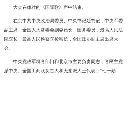
产党人坚定信心、接续奋斗提出了明确要求，向全党发出了
奋力创造新的历史辉煌的伟大号召。习近平总书记的重要讲
话高屋建瓴、思想深邃、内涵丰富，为新时代新征程实现党
的中心任务进一步指明了方向、提供了遵循。全党同志要认
真学习领会，切实把讲话精神贯彻落实到各项工作中去，弘
扬伟大建党精神，践行初心使命，为以中国式现代化全面推
进强国建设、民族复兴伟业而不懈奋斗。
会上，“七一勋章”获得者代表、吉林省长春市宽城区长
山花园社区党委第一书记吴亚琴发言。
大会在雄壮的《国际歌》声中结束。
在京中共中央政治局委员、中央书记处书记，中央军委
副主席，全国人大常委会副委员长，国务委员，最高人民法
院院长，最高人民检察院检察长，全国政协副主席出席大