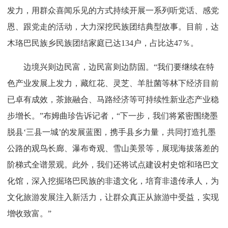
发力，用群众喜闻乐见的方式持续开展一系列听党话、感党
恩、跟党走的活动，大力深挖民族团结典型故事。目前，达
木珞巴民族乡民族团结家庭已达134户，占比达47％。
边境兴则边民富，边民富则边防固。“我们要继续在特
色产业发展上发力，藏红花、灵芝、羊肚菌等林下经济目前
已卓有成效，茶旅融合、马路经济等可持续性新业态产业稳
步增长。”布姆曲珍告诉记者，“下一步，我们将紧密围绕墨
脱县‘三县一城’的发展蓝图，携手县乡力量，共同打造扎墨
公路的观鸟长廊、瀑布奇观、雪山美景等，展现海拔落差的
阶梯式全谱景观。此外，我们还将试点建设村史馆和珞巴文
化馆，深入挖掘珞巴民族的非遗文化，培育非遗传承人，为
文化旅游发展注入新活力，让群众真正从旅游中受益，实现
增收致富。”