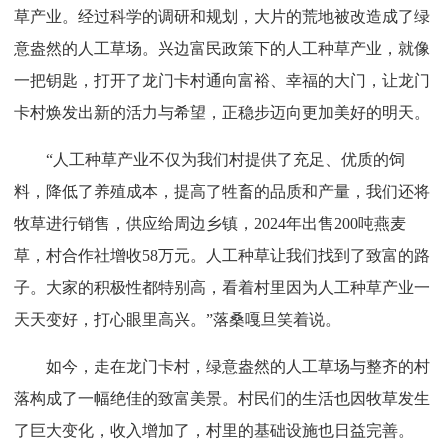
草产业。经过科学的调研和规划，大片的荒地被改造成了绿
意盎然的人工草场。兴边富民政策下的人工种草产业，就像
一把钥匙，打开了龙门卡村通向富裕、幸福的大门，让龙门
卡村焕发出新的活力与希望，正稳步迈向更加美好的明天。
“人工种草产业不仅为我们村提供了充足、优质的饲
料，降低了养殖成本，提高了牲畜的品质和产量，我们还将
牧草进行销售，供应给周边乡镇，2024年出售200吨燕麦
草，村合作社增收58万元。人工种草让我们找到了致富的路
子。大家的积极性都特别高，看着村里因为人工种草产业一
天天变好，打心眼里高兴。”落桑嘎旦笑着说。
如今，走在龙门卡村，绿意盎然的人工草场与整齐的村
落构成了一幅绝佳的致富美景。村民们的生活也因牧草发生
了巨大变化，收入增加了，村里的基础设施也日益完善。