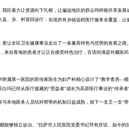
我区着力让资源向下扎根，让偏远地区的群众同样能共享发展成
入县、乡、村巡回诊疗；
实现所有乡镇远程医疗服务全覆盖，让
，更让全区卫生健康事业走出了一条兼具特色与优势的发展之路
院，来自青海的患者才让正在接受特色治疗，言语间满是对藏医药
学附属第一医院的郭传家医生为妇产科精心设计了“教学查房—模
白玛已经从医疗援藏的“受益者”成长为高原医疗事业的“传承者
家与本地医务人员结对帮带的机制日益成熟，留下一支又一支“带
在都能够独立诊治。”拉萨市人民医院党委书记拜有庆说，如今的