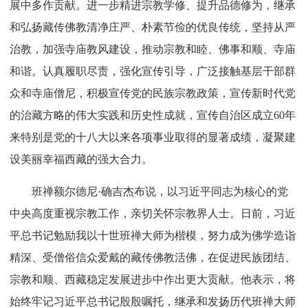
展中多作贡献。进一步精进宗教学修、提升品德修为，继承
和弘扬藏传佛教清净庄严、朴素节俭的优良传统，坚持从严
治教，加强寺庙教风建设，推动宗教和睦、佛事和顺、寺庙
和谐。认真履职尽责，强化宣传引导，广泛接触基层干部群
众和寺庙僧尼，积极宣传党的民族宗教政策，宣传新时代党
的治藏方略的伟大实践和历史性成就，宣传自治区成立60年
来特别是党的十八大以来各项事业取得的显著成绩，凝聚建
设美丽幸福西藏的强大合力。
班禅额尔德尼·确吉杰布说，以习近平同志为核心的党
中央高度重视宗教工作，亲切关怀宗教界人士。日前，习近
平总书记勉励我以十世班禅大师为楷模，努力成为佛学造诣
精深、受僧俗信众爱戴的藏传佛教活佛，在促进民族团结、
宗教和顺、西藏稳定发展进步中作出更大贡献。他表示，将
始终牢记习近平总书记殷殷嘱托，继承和发扬历代班禅大师