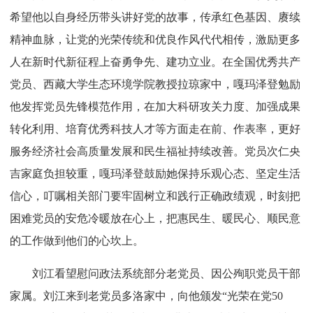
希望他以自身经历带头讲好党的故事，传承红色基因、赓续
精神血脉，让党的光荣传统和优良作风代代相传，激励更多
人在新时代新征程上奋勇争先、建功立业。在全国优秀共产
党员、西藏大学生态环境学院教授拉琼家中，嘎玛泽登勉励
他发挥党员先锋模范作用，在加大科研攻关力度、加强成果
转化利用、培育优秀科技人才等方面走在前、作表率，更好
服务经济社会高质量发展和民生福祉持续改善。党员次仁央
吉家庭负担较重，嘎玛泽登鼓励她保持乐观心态、坚定生活
信心，叮嘱相关部门要牢固树立和践行正确政绩观，时刻把
困难党员的安危冷暖放在心上，把惠民生、暖民心、顺民意
的工作做到他们的心坎上。
刘江看望慰问政法系统部分老党员、因公殉职党员干部
家属。刘江来到老党员多洛家中，向他颁发“光荣在党50