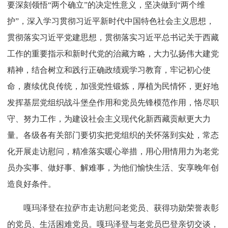
要深刻领悟“两个确立”的决定性意义，坚决做到“两个维
护”，深入学习贯彻习近平新时代中国特色社会主义思想，
贯彻落实习近平党建思想，贯彻落实习近平总书记关于西藏
工作的重要指示和新时代党的治藏方略，大力弘扬伟大建党
精神，结合树立和践行正确政绩观学习教育，牢记初心使
命，赓续优良传统，加强党性锻炼，厚植为民情怀，更好地
发挥基层党组织战斗堡垒作用和党员先锋模范作用，恪尽职
守、努力工作，为建设社会主义现代化新西藏贡献更大力
量。各级各有关部门要切实把党组织的关怀落到实处，常态
化开展走访慰问，精准落实暖心举措，用心用情用力为老党
员办实事、做好事、解难事，为他们愉快生活、安享晚年创
造良好条件。
嘎玛泽登在拉萨市走访慰问老党员、获得功勋荣誉表彰
的党员、生活困难党员。嘎玛泽登与老党员巴登亲切交谈，