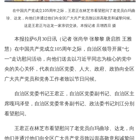
在中国共产党成立105周年之际，王君正在林芝市看望慰问了老党员白玛曲
珍、达龙，向他们并通过他们向全区广大共产党员致以崇高敬意和诚挚问候。
这是王君正与达龙一家亲切交谈。本报记者 旦增西旦 摄
本报拉萨6月30日讯（记者 张尚华 张黎黎 唐启胜 王雅
慧）在中国共产党成立105周年之际，自治区领导开展“七
一”走访慰问活动，向他们送去以习近平同志为核心的党中
央的关心关怀，代表自治区党委、人大、政府、政协向全区
广大共产党员和党务工作者致以节日问候。
自治区党委书记王君正，自治区党委副书记、自治区主
席嘎玛泽登，自治区党委常务副书记、政法委书记刘江分别
看望慰问。
王君正在林芝市看望慰问了老党员白玛曲珍、达龙，向
他们并通过他们向全区广大共产党员致以崇高敬意和诚挚问