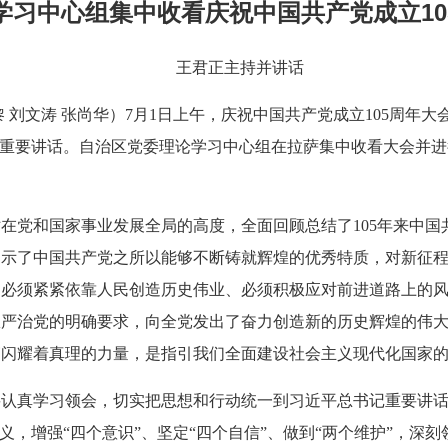
学习中心组集中收看庆祝中国共产党成立10
王君正主持并讲话
黎 刘文涛 张尚华）7月1日上午，庆祝中国共产党成立105周年
表重要讲话。自治区党委理论学习中心组在拉萨集中收看大会并
在党和国家事业发展全局的高度，全面回顾总结了105年来中国
揭示了中国共产党之所以能够不断铸就辉煌的优秀特质，对新征
、必须紧紧依靠人民创造历史伟业、必须积极应对前进道路上的
从严治党的明确要求，向全党发出了奋力创造新的历史辉煌的伟
篇闪耀着真理的力量，是指引我们全面建设社会主义现代化国家
要认真学习领会，切实把思想和行动统一到习近平总书记重要讲
义，增强“四个意识”、坚定“四个自信”、做到“两个维护”，深