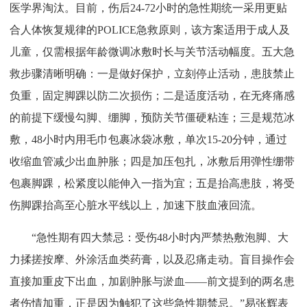
医学界淘汰。目前，伤后24-72小时的急性期统一采用更贴
合人体恢复规律的POLICE急救原则，该方案适用于成人及
儿童，仅需根据年龄微调冰敷时长与关节活动幅度。五大急
救步骤清晰明确：一是做好保护，立刻停止活动，患肢禁止
负重，固定脚踝以防二次损伤；二是适度活动，在无疼痛感
的前提下缓慢勾脚、绷脚，预防关节僵硬粘连；三是规范冰
敷，48小时内用毛巾包裹冰袋冰敷，单次15-20分钟，通过
收缩血管减少出血肿胀；四是加压包扎，冰敷后用弹性绷带
包裹脚踝，松紧度以能伸入一指为宜；五是抬高患肢，将受
伤脚踝抬高至心脏水平线以上，加速下肢血液回流。
“急性期有四大禁忌：受伤48小时内严禁热敷泡脚、大
力揉搓按摩、外涂活血类药膏，以及忍痛走动。盲目操作会
直接加重皮下出血，加剧肿胀与淤血——前文提到的两名患
者伤情加重，正是因为触犯了这些急性期禁忌。”易张辉表