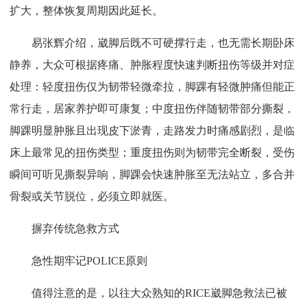
扩大，整体恢复周期因此延长。
易张辉介绍，崴脚后既不可硬撑行走，也无需长期卧床
静养，大众可根据疼痛、肿胀程度快速判断扭伤等级并对症
处理：轻度扭伤仅为韧带轻微牵拉，脚踝有轻微肿痛但能正
常行走，居家养护即可康复；中度扭伤伴随韧带部分撕裂，
脚踝明显肿胀且出现皮下淤青，走路发力时痛感剧烈，是临
床上最常见的扭伤类型；重度扭伤则为韧带完全断裂，受伤
瞬间可听见撕裂异响，脚踝会快速肿胀至无法站立，多合并
骨裂或关节脱位，必须立即就医。
摒弃传统急救方式
急性期牢记POLICE原则
值得注意的是，以往大众熟知的RICE崴脚急救法已被