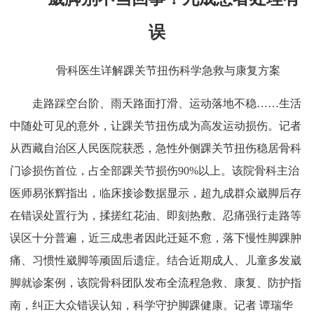
误
骨科医生详解踝关节扭伤科学急救与康复方案
走路踩空台阶、雨天路面打滑、运动落地不稳……生活
中随处可见的意外，让踝关节扭伤成为高发运动损伤。记者
从西藏自治区人民医院获悉，急性外侧踝关节扭伤稳居骨科
门诊损伤首位，占全部踝关节损伤90%以上。该院骨科主治
医师易张辉指出，临床接诊数据显示，超九成群众崴脚后存
在错误处置行为，揉搓红花油、即刻热敷、忍痛强行走路等
误区十分普遍，近三成患者因此迁延不愈，落下慢性脚踝肿
痛、习惯性崴脚等顽固后遗症。结合近期成人、儿童多发崴
脚就诊案例，该院骨科团队发布全流程急救、康复、防护指
南，纠正大众错误认知，科学守护脚踝健康。记者 谭瑞华