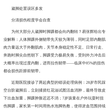
崴脚处置误区多发
分清损伤程度学会自查
为何大部分人崴脚时脚踝都会向内翻转？易张辉给出专
业解释：人体脚踝外侧韧带先天较为薄弱，同时足部内翻肌
肉力量远大于外翻肌肉，关节本身稳定性不足。日常行走、
奔跑时脚尖自然朝下，脚踝受力极易失衡，受到外力冲击后
大概率出现过度内翻，进而拉伤韧带——临床中85%的扭伤
都会损伤距腓前韧带。
近期医院接诊了两起典型的错误处理病例：28岁市民踩
空台阶崴脚后，立刻揉搓红花油试图活血消肿，最终导致皮
下出血加重，脚踝肿胀迟迟不消；7岁孩童在户外玩耍时扭
伤脚踝，家长第一时间用热水泡脚热敷，使得淤血范围持续