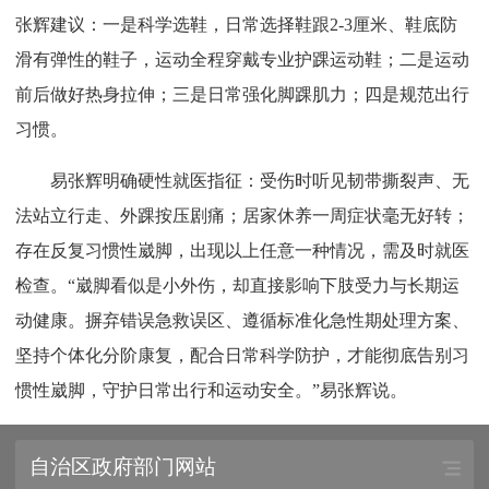
张辉建议：一是科学选鞋，日常选择鞋跟2-3厘米、鞋底防
滑有弹性的鞋子，运动全程穿戴专业护踝运动鞋；二是运动
前后做好热身拉伸；三是日常强化脚踝肌力；四是规范出行
习惯。
易张辉明确硬性就医指征：受伤时听见韧带撕裂声、无
法站立行走、外踝按压剧痛；居家休养一周症状毫无好转；
存在反复习惯性崴脚，出现以上任意一种情况，需及时就医
检查。“崴脚看似是小外伤，却直接影响下肢受力与长期运
动健康。摒弃错误急救误区、遵循标准化急性期处理方案、
坚持个体化分阶康复，配合日常科学防护，才能彻底告别习
惯性崴脚，守护日常出行和运动安全。”易张辉说。
自治区政府部门网站