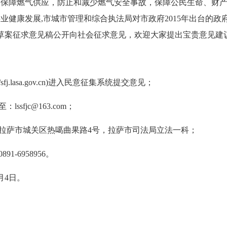
，保障燃气供应，防止和减少燃气安全事故，保障公民生命、财
事业健康发展
,市城市管理和综合执法局对市政府2015年出台的政
订草案征求意见稿公开向社会征求意见，欢迎大家提出宝贵意见建
sfj.lasa.gov.cn)进入民意征集系统提交意见；
sfjc@163.com；
：拉萨市城关区热噶曲果路4号，拉萨市司法局立法一科；
1-6958956。
月
4
日。