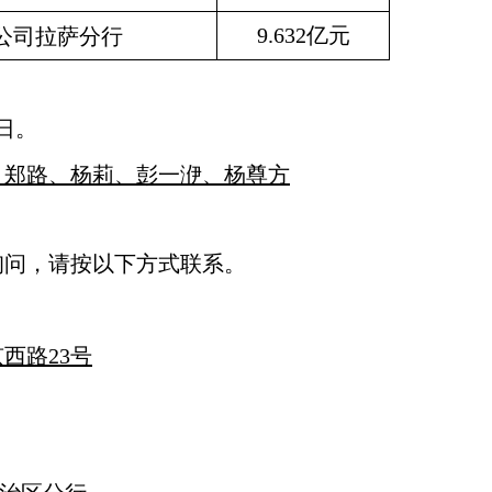
9.632亿元
公司拉萨分行
日。
、郑路、杨莉、彭一洢、杨尊方
询问，请按以下方式联系。
西路23号