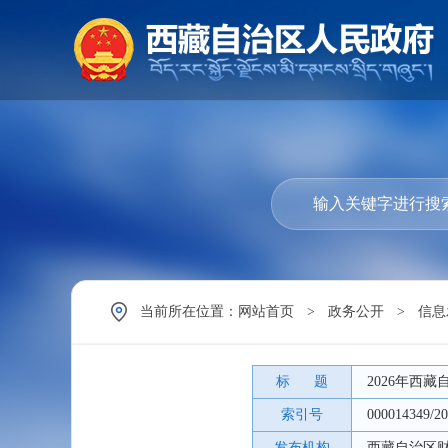
当前所在位置：
网站首页
>
政务公开
>
信息
标 题
2026年西
索引号
000014349/20
发布机构
西藏自治区