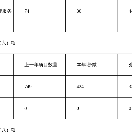
理服务
74
30
4
（六）项
上一年项目数量
本年增/减
749
424
3
0
0
0
（八）项