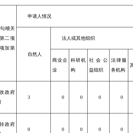
申请人情况
的勾稽关
法人或其他组织
第二项
项加第
自然人
商业
企
科研
机
社会公
法律服
业
构
益组织
务机构
收政府
3
0
0
0
0
量
转政府
0
0
0
0
0