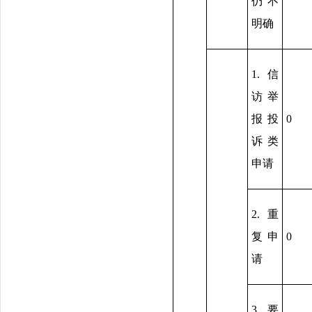
仍不
明确
1.信
访举
报投
0
诉类
申请
2.重
复申
0
请
3.要