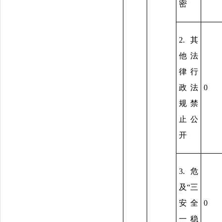
密
2.其
他法
律行
政法
0
规禁
止公
开
3.危
及“三
安全
0
一稳