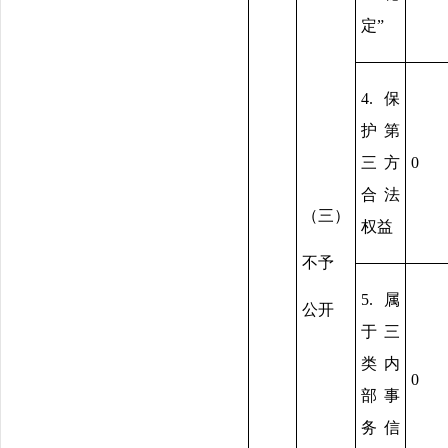
定”
4.保
护第
三方
0
合法
（三）
权益
不予
5.属
公开
于三
类内
0
部事
务信