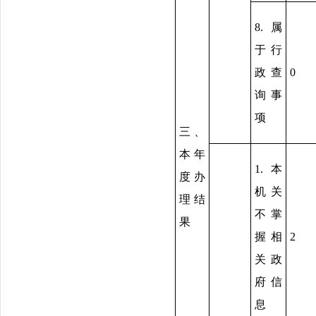
8.属
于行
政查
0
询事
项
三、
本年
1.本
度办
机关
理结
不掌
果
握相
2
关政
府信
息