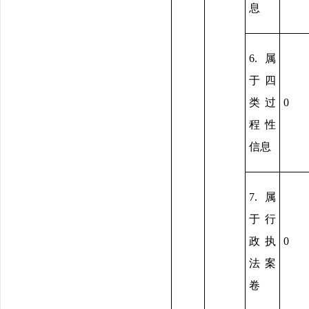
息
6.属
于四
类过
0
程性
信息
7.属
于行
政执
0
法案
卷