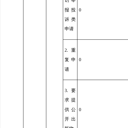
访举
报投
0
诉类
申请
2.重
0
复申
请
3.要
求提
供公
0
开出