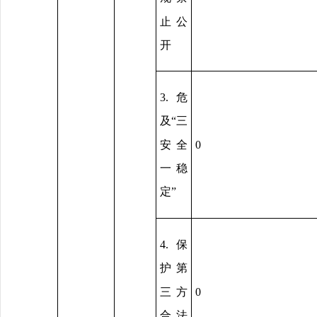
止公
开
3.危
及“三
安全
0
一稳
定”
4.保
护第
三方
0
合法