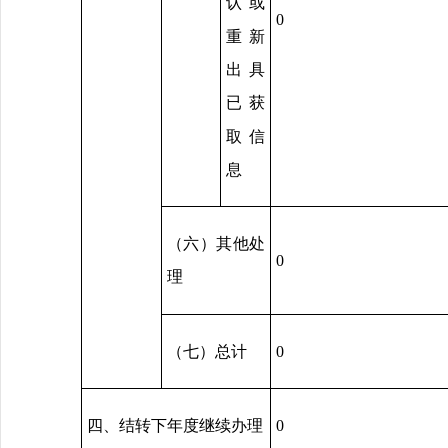
认或
0
重新
出具
已获
取信
息
（六）其他处
0
理
（七）总计
0
四、结转下年度继续办理
0