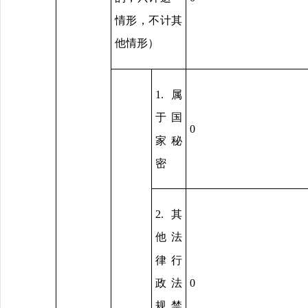
情形，不计其
他情形）
1.属
于国
0
家秘
密
2.其
他法
律行
政法
0
规禁