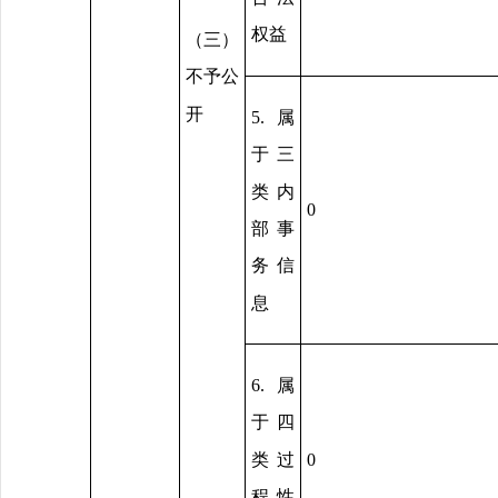
权益
（三）
不予公
开
5.属
于三
类内
0
部事
务信
息
6.属
于四
类过
0
程性