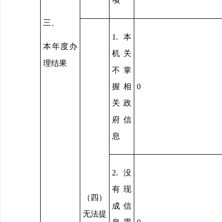
项
三、
1.本
本年度办
机关
理结果
不掌
握相
0
关政
府信
息
2.没
有现
（四）
成信
无法提