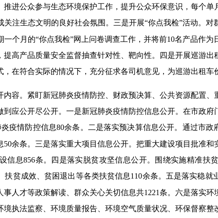
日。推进公众参与生态环境保护工作，提升公众环保意识，每个单
成关注生态文明的良好社会氛围。三是开展“你点我检”活动。对
期一个月的“你点我检”网上问卷调查工作，并将前10名产品作
，提高产品质量安全监督抽查针对性、靶向性。四是开展巡游出
式，在符合实际的情况下，充分征求各司机意见，为巡游出租车
开内容。紧盯新冠肺炎疫情防控、财政预决算、公共资源配置、
做到应公开尽公开。一是新冠肺炎疫情防控信息公开。在市政府
炎疫情防控信息80余条。二是落实预决算信息公开。通过市政府门
息50余条。三是落实重大项目信息公开。把重大建设项目批准和
设信息856条。四是落实脱贫攻坚信息公开。围绕实施精准扶
、扶贫成效、贫困退出等各类扶贫信息110余条。五是落实稳就
事人才等政策解读、群众关心关切信息共1221条。六是落实
境执法监察、环境质量报告、环境空气质量状况、环保督察整改