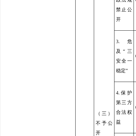
禁止公
开
3.危
及“三
安全一
稳定”
4.保护
第三方
合法权
（三）
益
不予公
开