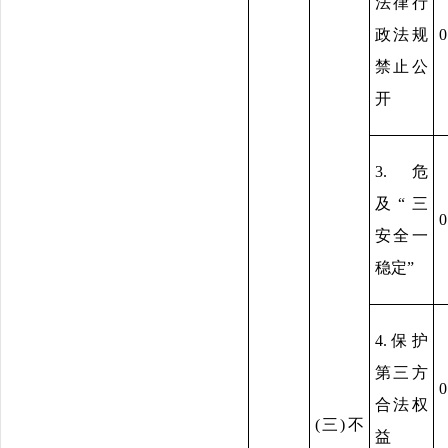
法律行
政法规
0
禁止公
开
3.危
及“三
0
安全一
稳定”
4.保护
第三方
0
合法权
(三)不
益