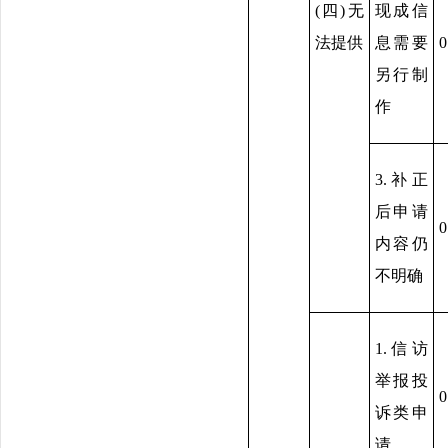
(四)无
现成信
法提供
息需要
0
另行制
作
3.补正
后申请
0
内容仍
不明确
1.信访
举报投
0
诉类申
请