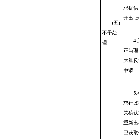
求提供
开出版
(五)
不予处
4
理
正当理
大量反
申请
5
求行政
关确认
重新出
已获取