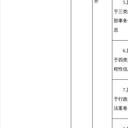
开
5
于三类
部事务
息
6
于四类
程性信
7
于行政
法案卷