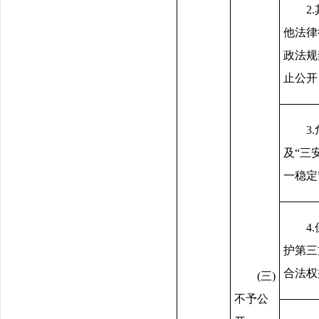
2
他法律
政法规
止公开
3
及“三
一稳定
4
护第三
合法权
(三)
不予公