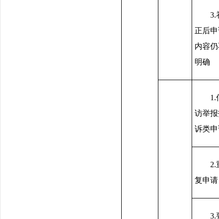
3
正后申
内容仍
明确
1
访举报
诉类申
2
复申请
3