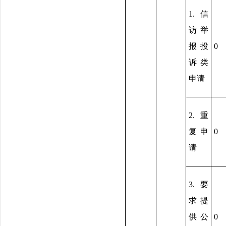
1.信
访举
报投
0
诉类
申请
2.重
复申
0
请
3.要
求提
供公
0