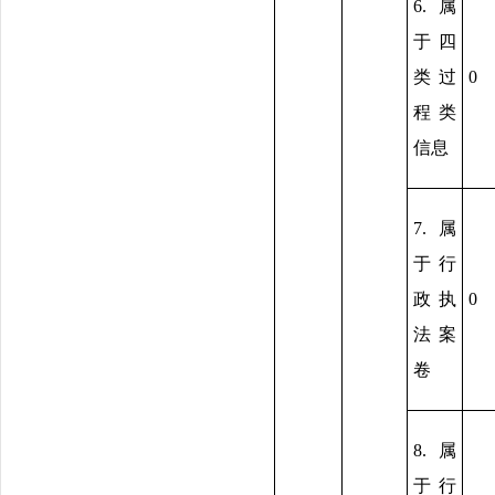
6.属
于四
类过
0
程类
信息
7.属
于行
政执
0
法案
卷
8.属
于行