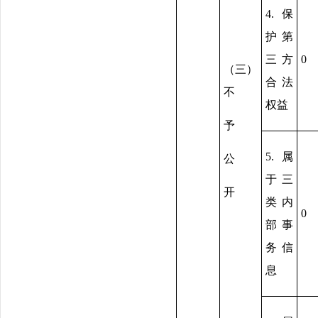
4.保
护第
三方
0
（三）
合法
不
权益
予
5.属
公
于三
开
类内
0
部事
务信
息