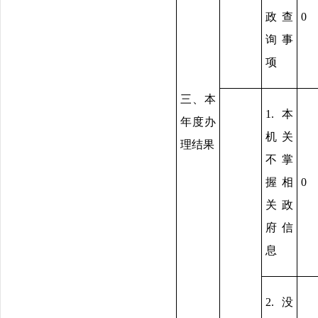
政查
0
询事
项
三、本
1.本
年度办
机关
理结果
不掌
握相
0
关政
府信
息
2.没