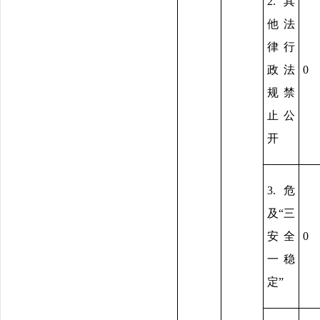
2.其
他法
律行
政法
0
规禁
止公
开
3.危
及“三
安全
0
一稳
定”