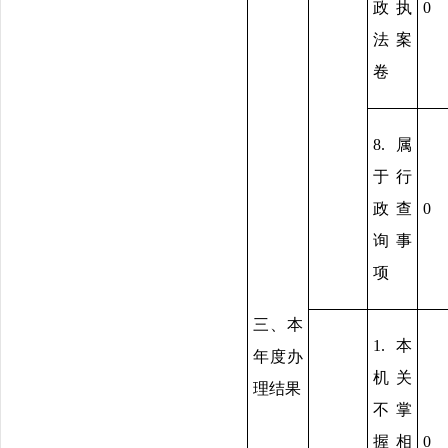
政执
0
法案
卷
8.属
于行
政查
0
询事
项
三、本
1.本
年度办
机关
理结果
不掌
握相
0