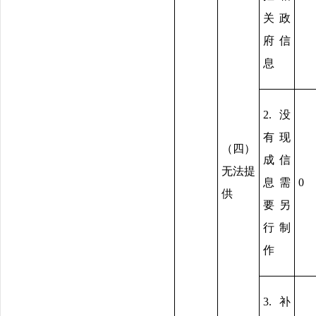
关政
府信
息
2.没
有现
（四）
成信
无法提
息需
0
供
要另
行制
作
3.补