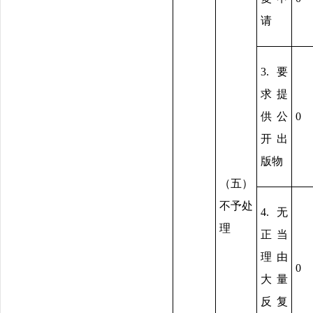
请
3.要
求提
供公
0
开出
版物
（五）
不予处
4.无
理
正当
理由
0
大量
反复