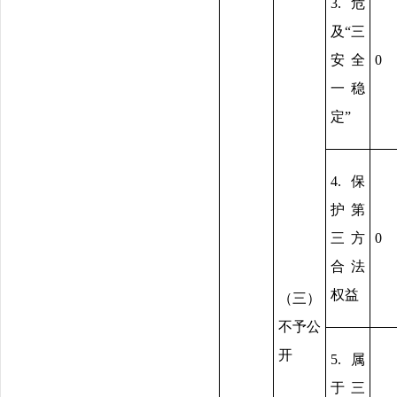
3.危
及“三
安全
0
一稳
定”
4.保
护第
三方
0
合法
权益
（三）
不予公
开
5.属
于三