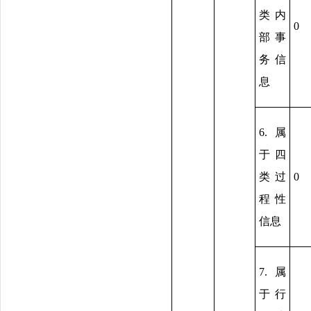
类内
0
部事
务信
息
6.属
于四
类过
0
程性
信息
7.属
于行