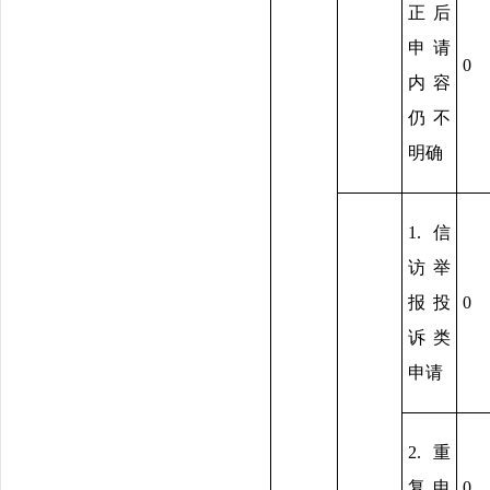
正后
申请
0
内容
仍不
明确
1.信
访举
报投
0
诉类
申请
2.重
复申
0