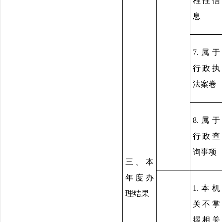
程性信
息
7.属于
行政执
法案卷
8.属于
行政查
询事项
三、本
年度办
1.本机
理结果
关不掌
握相关