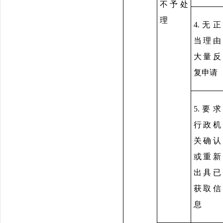
不予处
理
4.无正
当理由
大量反
复申请
5.要求
行政机
关确认
或重新
出具已
获取信
息