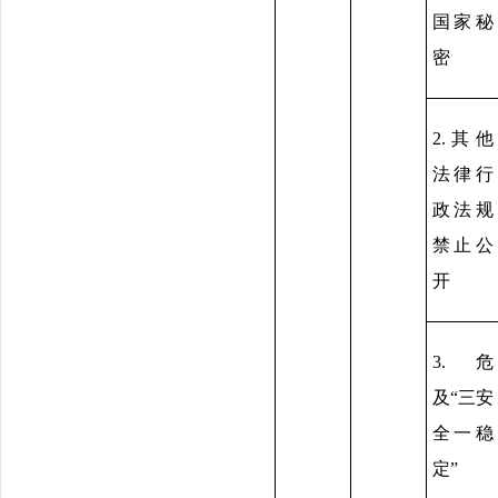
国家秘
密
2.其他
法律行
政法规
禁止公
开
3.危
及“三安
全一稳
定”