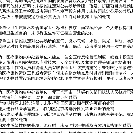
蚊、蝇、蟑螂和其他病媒生物的设施设备以及废弃物存放专用设施设备；
明和其他相关资料；未按照规定对公共场所新建、改建、扩建项目办理预
风系统未经卫生检测或者评价不合格而投入使用；未按照规定公示公共场
度等级；未按照规定办理公共场所卫生许可证复核手续的处罚
营单位卫生质量不符合国家卫生标准和要求，而继续经营；个人未获得“健
拒绝卫生监督的；未取得卫生许可证擅自营业的处罚
营单位未按照规定对公共场所的空气、微小气候、水质、采光、照明、噪
照规定对顾客用品用具进行清洗、消毒、保洁，或者重复使用一次性用品
构、医疗废物集中处置单位未建立、健全医疗废物管理制度，或者未设置
关人员进行相关法律和专业技术、安全防护以及紧急处理等知识的培训的
处置等工作的人员和管理人员采取职业卫生防护措施的；未对医疗废物进
的医疗废物运送工具或者运送车辆未在指定地点及时进行消毒和清洁的；
医疗废物处置设施的环境污染防治和卫生学效果进行检测、评价，或者未
构、医疗废物集中处置单位，无正当理由，阻碍有关部门执法人员执行职
合执法部门的检查、监测、调查取证的处罚
华短期行医未经过注册，未取得外国医师短期行医许可证的处罚
他人进行非医学需要胎儿性别鉴定或者选择性别终止妊娠的处罚
构未建立消毒管理组织，制定消毒管理制度的；未执行国家有关规范、标
检测工作的处罚
构发生感染性疾病暴发、流行时，未及时报告并采取有效消毒措施的处罚