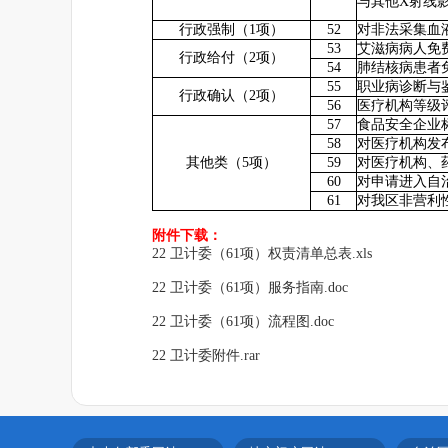
与其他X射线
52
行政强制（1项）
对非法采集血
53
艾滋病病人免
行政给付（2项）
54
肺结核病患者
55
职业病诊断与
行政确认（2项）
56
医疗机构等级
57
食品安全企业
58
对医疗机构发
59
其他类（5项）
对医疗机构、
60
对申请进入自
61
对我区非营利
附件下载：
22 卫计委（61项）权责清单总表.xls
22 卫计委（61项）服务指南.doc
22 卫计委（61项）流程图.doc
22 卫计委附件.rar