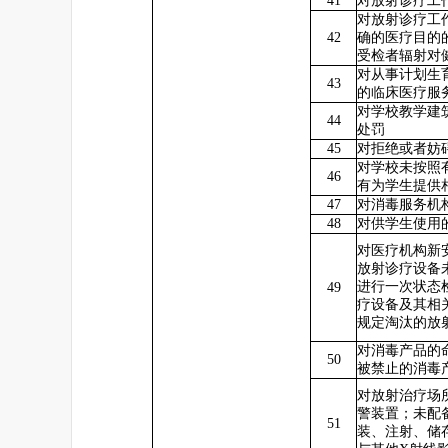
对放射诊疗工
对放射诊疗工
42
确的医疗目的
受检者辐射对
对从事计划生
43
的临床医疗服
对学校教学建
44
处罚
45
对拒绝或者妨
对学校未按照
46
有为学生提供
47
对消毒服务机
48
对供学生使用
对医疗机构新
放射诊疗设备
进行一次状态
49
疗设备及其相
规定淘汰的放
对消毒产品的
50
被禁止的消毒
对放射治疗场
警装置；未配
51
装、注射、储