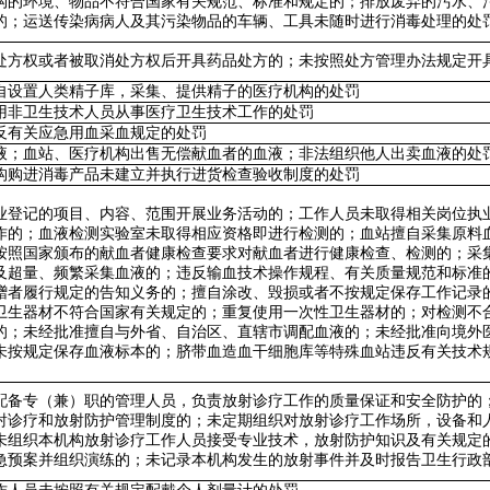
构的环境、物品不符合国家有关规范、标准和规定的；排放废弃的污水、
的；运送传染病病人及其污染物品的车辆、工具未随时进行消毒处理的处
处方权或者被取消处方权后开具药品处方的；未按照处方管理办法规定开
自设置人类精子库，采集、提供精子的医疗机构的处罚
用非卫生技术人员从事医疗卫生技术工作的处罚
反有关应急用血采血规定的处罚
液；血站、医疗机构出售无偿献血者的血液；非法组织他人出卖血液的处
构购进消毒产品未建立并执行进货检查验收制度的处罚
业登记的项目、内容、范围开展业务活动的；工作人员未取得相关岗位执
作的；血液检测实验室未取得相应资格即进行检测的；血站擅自采集原料
按照国家颁布的献血者健康检查要求对献血者进行健康检查、检测的；采
及超量、频繁采集血液的；违反输血技术操作规程、有关质量规范和标准
赠者履行规定的告知义务的；擅自涂改、毁损或者不按规定保存工作记录
卫生器材不符合国家有关规定的；重复使用一次性卫生器材的；对检测不
的；未经批准擅自与外省、自治区、直辖市调配血液的；未经批准向境外
未按规定保存血液标本的；脐带血造血干细胞库等特殊血站违反有关技术
配备专（兼）职的管理人员，负责放射诊疗工作的质量保证和安全防护的
射诊疗和放射防护管理制度的；未定期组织对放射诊疗工作场所，设备和
未组织本机构放射诊疗工作人员接受专业技术，放射防护知识及有关规定
急预案并组织演练的；未记录本机构发生的放射事件并及时报告卫生行政