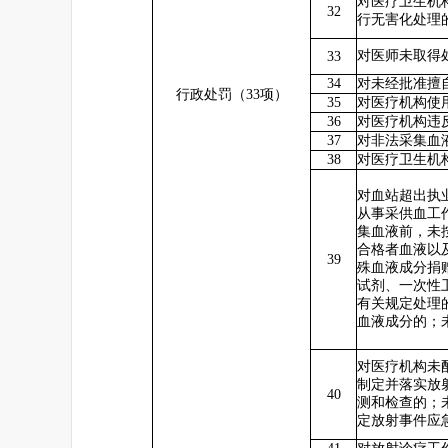
对医疗卫生机
32
行无害化处理
对医师未取得
33
34
对未经批准擅
行政处罚（33项）
35
对医疗机构使
36
对医疗机构违
37
对非法采集血
38
对医疗卫生机
对血站超出执
从事采供血工
集血液前，未
合格者血液以
39
殊血液成分捐
试剂、一次性
有关规定处理
血液成分的；
对医疗机构未
制定并落实放
40
测和检查的；
定放射事件应
41