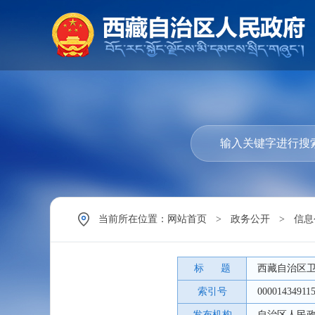
当前所在位置：
网站首页
>
政务公开
>
信息
标 题
西藏自治区
索引号
00001434911
发布机构
自治区人民