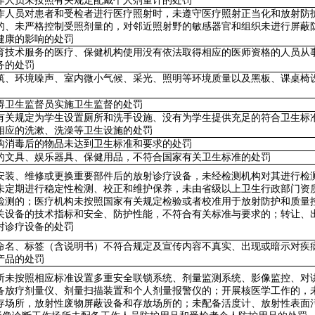
作人员未按照有关规定配戴个人剂量计的处罚
作人员对患者和受检者进行医疗照射时，未遵守医疗照射正当化和放射防
的、未严格控制受照剂量的，对邻近照射野的敏感器官和组织未进行屏蔽
健康的影响的处罚
育技术服务的医疗、保健机构使用没有依法取得相应的医师资格的人员从
务的处罚
筑、环境噪声、室内微小气候、采光、照明等环境质量以及黑板、课桌椅
碍卫生监督员实施卫生监督的处罚
有关规定为学生设置厕所和洗手设施、没有为学生提供充足的符合卫生标
相应的洗漱、洗澡等卫生设施的处罚
构消毒后的物品未达到卫生标准和要求的处罚
的文具、娱乐器具、保健用品，不符合国家有关卫生标准的处罚
安装、维修或更换重要部件后的放射诊疗设备，未经检测机构对其进行检
未定期进行稳定性检测、校正和维护保养，未由省级以上卫生行政部门资
检测的；医疗机构未按照国家有关规定检验或者校准用于放射防护和质量
关设备的技术指标和安全、防护性能，不符合有关标准与要求的；转让、
射诊疗设备的处罚
命名、标签（含说明书）不符合规定及宣传内容不真实、出现或暗示对疾
产品的处罚
所未按照相应标准设置多重安全联锁系统、剂量监测系统、影像监控、对
备放疗剂量仪、剂量扫描装置和个人剂量报警仪的；开展核医学工作的，
存场所，放射性废物屏蔽设备和存放场所的；未配备活度计、放射性表面