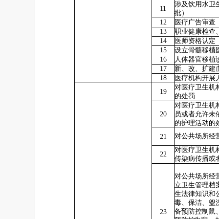
涉及饮用水卫
11
批）
12
医疗广告审查
13
职业健康检查
14
医师资格认定
15
设立骨髓移植
16
人体器官移植
17
新、改、扩建
18
医疗机构开展
对医疗卫生机
19
的处罚
对医疗卫生机
20
员或者允许未
的护理活动的
对公共场所经
21
对医疗卫生机
22
传染病传播或
对公共场所经
立卫生管理档
生法律知识和
毒、保洁、盥
备预防控制鼠
23