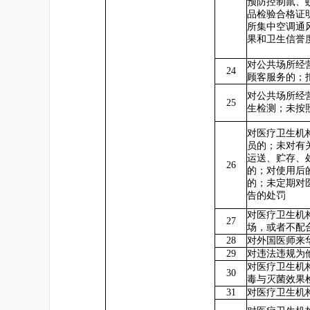
预防控制鼠、
品检验合格证
所集中空调通
果和卫生信誉
对公共场所经
24
顾客服务的；
对公共场所经
25
生检测；未按
对医疗卫生机
员的；未对有
运送、贮存、
26
的；对使用后
的；未定期对
告的处罚
对医疗卫生机
27
场，或者不配
28
对外国医师来
29
对违法违规为
对医疗卫生机
30
毒与灭菌效果
31
对医疗卫生机