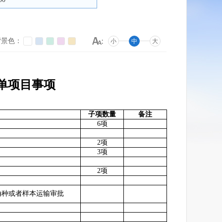
背景色：
小
中
大
单项目事项
子项数量
备注
6项
2项
3项
2项
)种或者样本运输审批