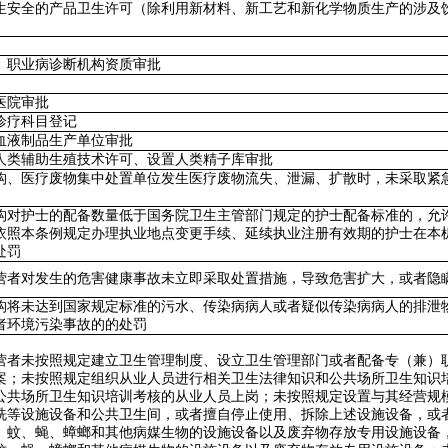
生安全的产品卫生许可（除利用新材料、新工艺和新化学物质生产的涉及
、职业病诊断机构资质审批
医院审批
诊疗科目登记
血液制品生产单位审批
人类辅助生殖技术许可、设置人类精子库审批
构、医疗废物集中处置单位发生医疗废物流失、泄漏、扩散时，未采取紧
构对护士的配备数量低于国务院卫生主管部门规定的护士配备标准的，允
依照本条例规定办理执业地点变更手续、延续执业注册有效期的护士在本
处罚
营者对发生的危害健康事故未立即采取处置措施，导致危害扩大，或者隐
构将未达到国家规定标准的污水、传染病病人或者疑似传染病病人的排泄物
者环境污染事故的的处罚
营者未按照规定建立卫生管理制度、设立卫生管理部门或者配备专（兼）
案；未按照规定组织从业人员进行相关卫生法律知识和公共场所卫生知识
公共场所卫生知识培训考核的从业人员上岗；未按照规定设置与其经营规
洗等设施设备和公共卫生间，或者擅自停止使用、拆除上述设施设备，或
、蚊、蝇、蟑螂和其他病媒生物的设施设备以及废弃物存放专用设施设备