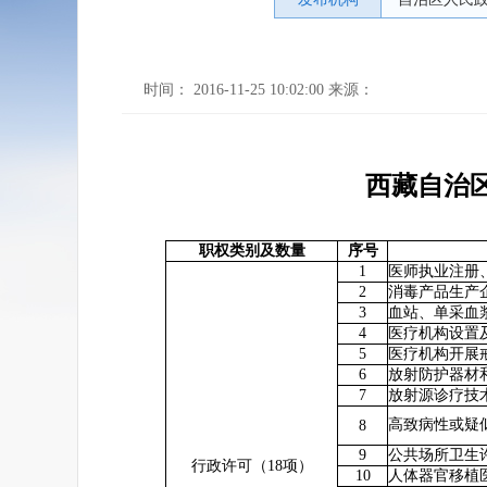
时间： 2016-11-25 10:02:00 来源：
西藏自治
职权类别及数量
序号
1
医师执业注册
2
消毒产品生产
3
血站、单采血
4
医疗机构设置
5
医疗机构开展
6
放射防护器材
7
放射源诊疗技
高致病性或疑
8
9
公共场所卫生
行政许可（18项）
10
人体器官移植