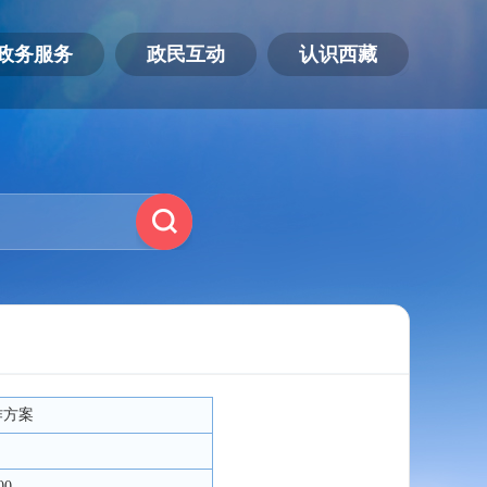
政务服务
政民互动
认识西藏
作方案
00