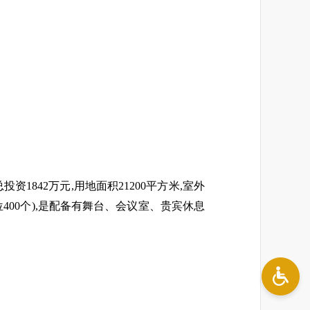
1842万元,用地面积21200平方米,室外
座位400个),是配备有舞台、会议室、贵宾休息