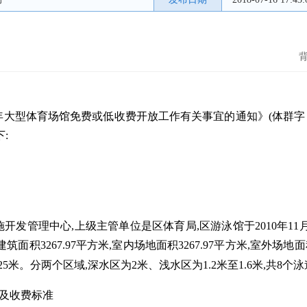
年大型体育场馆免费或低收费开放工作有关事宜的通知》(体群字〔2
:
发管理中心,上级主管单位是区体育局,区游泳馆于2010年11月开
方米,建筑面积3267.97平方米,室内场地面积3267.97平方米,室外场
米。分两个区域,深水区为2米、浅水区为1.2米至1.6米,共8个泳道
间及收费标准