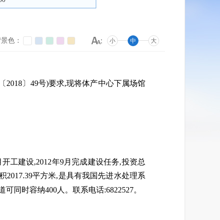
背景色：
小
中
大
018〕49号)要求,现将体产中心下属场馆
工建设,2012年9月完成建设任务,投资总
地面积2017.39平方米,是具有我国先进水处理系
可同时容纳400人。联系电话:6822527。