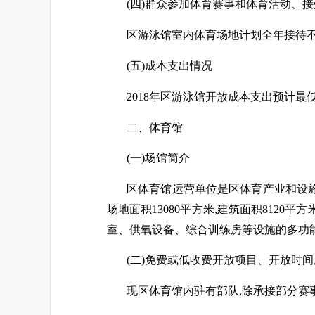
(四)群众参加体育赛事和体育活动、
区游泳馆室内体育场地计划全年接待不低
(五)成本支出情况
2018年区游泳馆开放成本支出预计最低2
二、体育馆
(一)场馆简介
区体育馆运营单位是区体育产业和设施开发
场地面积13080平方米,建筑面积8120平
室、供氧设备、综合训练房等设施的多功能体育馆
(二)免费或低收费开放项目、开放时
现区体育馆内驻有部队,除承接部分赛