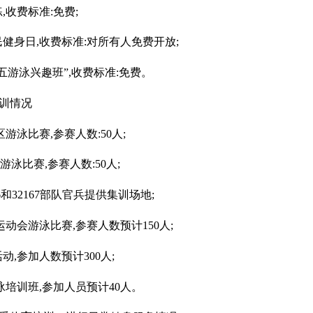
收费标准:免费;
健身日,收费标准:对所有人免费开放;
五游泳兴趣班”,收费标准:免费。
培训情况
区游泳比赛,参赛人数:50人;
游泳比赛,参赛人数:50人;
06和32167部队官兵提供集训场地;
运动会游泳比赛,参赛人数预计150人;
活动,参加人数预计300人;
游泳培训班,参加人员预计40人。