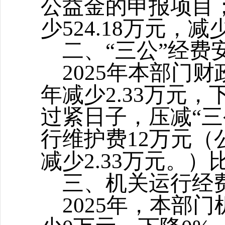
公益金
的
申报
项目
少
524
.18
万元，
减
二
、
“
三公
”
经费
2025年本部门
年减少
2.33
万元，
过紧日子，压减“
行维护费
12
万元（
减少
2.
33
万元。）
三、机关运行经
202
5
年，本部门