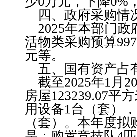
少
0
万元，下降
0
%
四
、
政府采购情
2025年本部门
活
物类采购预算
99
7
元等。
五
、
国有资产占
截至
2025年1
房屋
1
2
3
239
.0
7
平方
用设备
1
台（套），
（套）。本年度拟
是：
购
置
竞技队
4
匹