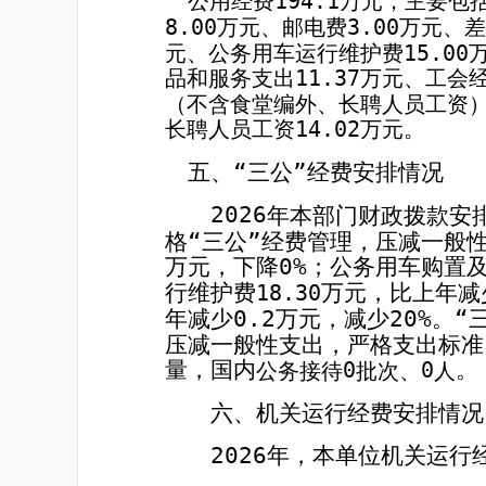
公用经费
194.1
万元，主要包
8.00
万元、邮电费
3.00
万元、差
元、公务用车运行维护费
15.00
品和服务支出
11.37
万元、工会
（不含食堂编外、长聘人员工资
长聘人员工资
14.02
万元。
五、“
三公
”
经费安排情况
2026
年本部门财政拨款安排
格“三公”经费管理，压减一般
0
%
万元，下降
；公务用车购置
行维护费
万元，比上年减
18.30
0.2
20%
年减少
万元，减少
。“
压减一般性支出，严格支出标准
量，国内
。
0
0
公务接待
批次、
人
六、机关运行经费安排情况
2026
年，本单位机关运行