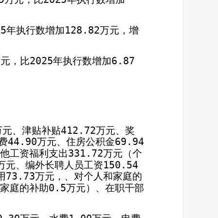
25
年执行数增加
128.82
万元，增
万元，比
2025
年执行数增加
6.87
万元、津贴补贴
412.72
万元、奖
费
44.90
万元、住房公积金
69.94
他工资福利支出
331.72
万元（个
万元、编外长聘人员工资
150.54
用
73.73
万元，、对个人和家庭的
家庭的补助
0.5
万元）、在职干部