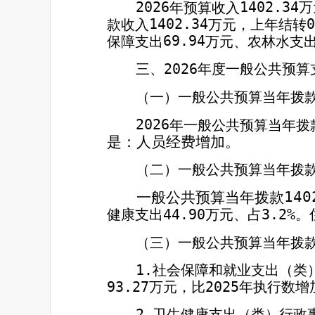
1402.34
万
年预算收入
2026
0
万元，上年结转
1402.34
款收入
69.94
保障支出
万元、农林水支
三、
2026
年度一般公共预算
（一）一般公共预算当年拨
年一般公共预算当年拨
2026
是：人员经费增加。
（二）一般公共预算当年拨
140
一般公共预算当年拨款
44.90
3.2%
健康支出
万元、占
。
（三）一般公共预算当年拨
社会保障和就业支出（类
1.
93.27
万元，比
2025
年执行数增
卫生健康支出（类）行政
2.