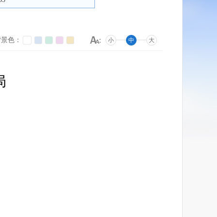
背景色：
小
中
大
局