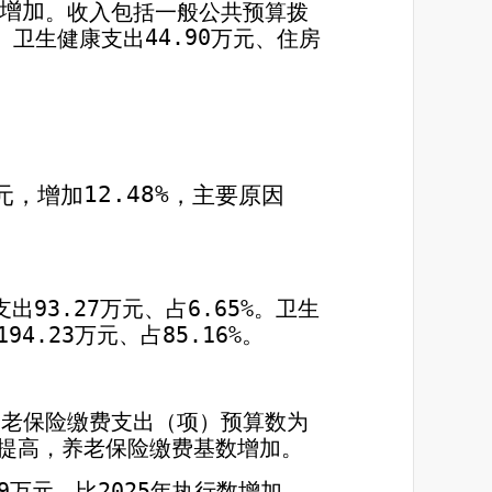
增加
。收入包括一般公共预算拨
44.90
、卫生健康支出
万元、住房
12.48%
元，增加
，主要原因
6.65%
万元、占
。卫生
93.27
支出
。
194.23
85.16%
万元、占
养老保险缴费支出（项）预算数为
提高，养老保险缴费基数增加。
9
万元，比
2025
年执行数增加