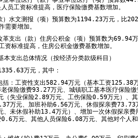
是人员工资标准提高，医疗保险缴费基数增加。
款）水文测报（项）预算数为
1194.23
万元，比
20
作需要增加。
改革支出（款）住房公积金（项）预算数为
69.94
工资标准提高，住房公积金缴费基数增加。
基本支出总体情况（按经济分类款级科目）
1335.63
万元，其中：
包括：工资性支出
582.94
万元（基本工资
125.38
养老保险缴费
93.27
万元、城镇职工基本医疗保险缴
元（失业保险
2.89
万元、工伤保险
0.59
万元）、其
.37
万元、加班补助
6.56
万元、休假探亲费
73.73
元、未休假补助
13.4
万元）、增加一次休假探亲费
费
0.6
万元、其他人员保险
6.08
万元、其他对个人和