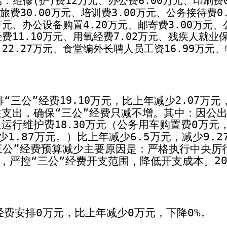
括：维修
(
护
)
费
12
万元、办公费
6.00
万元、印刷费
旅费
30.00
万元、培训费
3.00
万元、公务接待费
0
万元、办公设备购置
4.20
万元、邮寄费
3.00
万元、
经费
11.10
万元、用氧经费
7.02
万元、残疾人就业
）
22.27
万元、食堂编外长聘人员工资
16.99
万元、
“三公”经费
万元，比上年减少
万元
19.10
2.07
性支出，确保“三公”经费只减不增。其中：因公
0
及运行维护费
万元（公务用车购置费
万元
18.30
1.87
6.5
9.2
少
万元。）比上年减少
万元，减少
三公”经费预算减少主要原因是：严格执行中央厉
2
，严控“三公”经费开支范围，降低开支成本。
经费安排
0
万元，比上年减少
0
万元，下降
0%
。