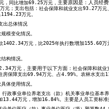
主要原因是：人员经费
元，
万元
，
69.25
同比增加
万元；支出包括：
万元
93.27
社会保障和就业支出
1194.23
出
万元。
支出总体情况
款规模变化情况。
增加
万
1402.34
2025
款
万元，比
年执行数
155.60
款结构情况。
2.34
万元，主要用于以下方面：
社会保障和就业
69.94
4.99%
1
住房保障支出
万元、占
。农林水支出
款具体使用情况。
）行政事业单位养老支出（款）机关事业单位基本
加
13.44
万元，增加
16.84%
。主要是人员工资标准
事业单位医疗（款）事业单位医疗（项）预算数
44.