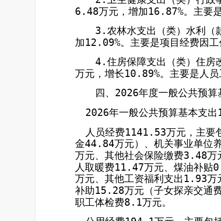
6.48
万元，增加
16.87%
。主要
农林水支出（类）水利（
3.
加
12.09%
。主要是项目经费因工
住房保障支出（类）住房
4.
万元，增长
10.89%
。主要是人员
四、
2026
年度一般公共预算
年一般公共预算基本支出
2026
人员经费
1141.53
万元，主要
金
44.84
万元）、机关事业单位
万元、其他社会保险缴费
3.48
万
人取暖费
11.47
万元、煤油补贴
0
万元、其他工资福利支出
1.93
万
补助
15.28
万元（子女探亲交通
职工体检费
8.1
万元。