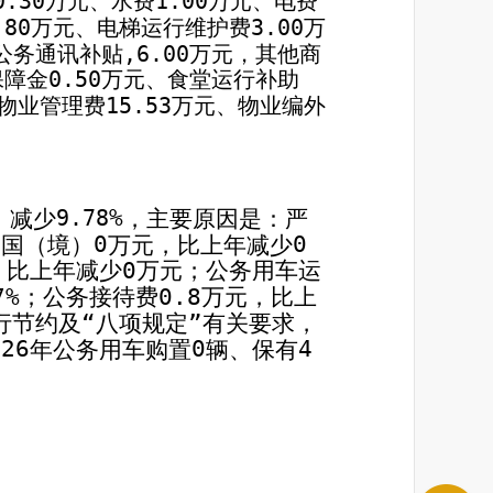
0.30
万元、水费
1.00
万元、电费
.80
万元、电梯运行维护费
3.00
万
公务通讯补贴
,6.00
万元，其他商
保障金
0.50
万元、食堂运行补助
物业管理费
15.53
万元、物业编外
%
，减少
，主要原因是：严
9.78
0
0
出国（境）
万元，比上年减少
0
，比上年减少
万元；公务用车运
7%
0.8
；公务接待费
万元，比上
行节约及“八项规定”有关要求，
026
0
4
年公务用车购置
辆、保有