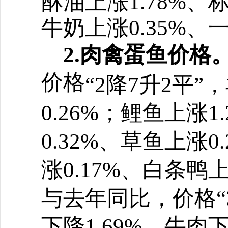
酥油上涨1.78%、标
牛奶上涨0.35%、
2.肉禽蛋鱼价格
价格
“
2降7升2平
”
，
0.26%；鲤鱼上涨1
0.32%、草鱼上涨0
涨0.17%、白条鸭
与去年同比，价格
“
下降1.69%、牛肉下