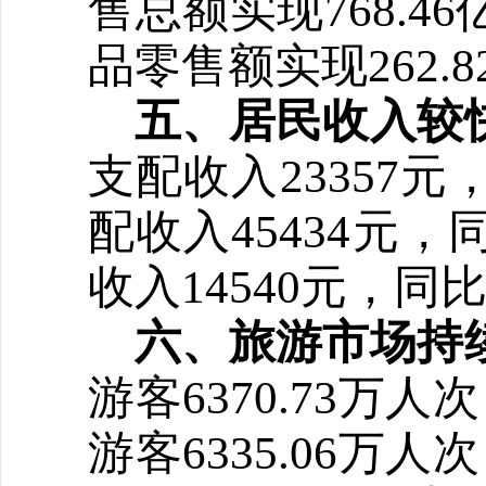
售总额实现
768.
品零售额实现
262.8
五
、
居民收入
较
支配收入
23357
元
配收入
45434
元，
收入
14540
元，同
六、旅游市场持
游客
6370.73万
游客6335.06万