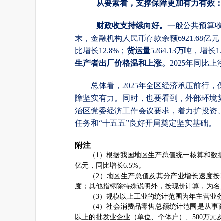
从要素看，支撑保障更加有力有效
财政收支持续向好。
一般公共预算
末，金融机构人民币存款余额6921.68亿元
比增长12.8%；
货运量
5264.13万吨，增长1
生产者出厂价格温和上涨。
2025年同比上
总体看，
2025年全区经济承压前
障坚实有力。同时，也要看到，外部环境
治区党委经济工作会议要求，着力扩投资、
任务和“十五五”良好开局奠定坚实基础。
附注
（
1
）根据我国地区生产总值统一核算和数
亿元，同比增长
6.5%
。
（
2
）地区生产总值及其分产业增长速度按
度；其他指标除特殊说明外，按现价计算，为名
（
3
）规模以上工业的统计范围为年主营业
（
4
）社会消费品零售总额统计范围是从事
以上的批发业企业（单位、个体户）、
500
万元