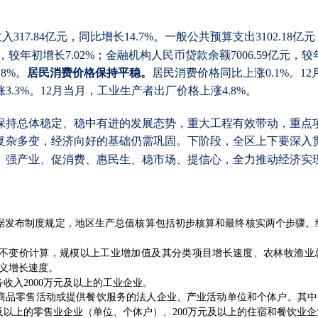
：
收入
317.84亿元，同比增长14.7%。一般公共预算支出3102.18亿元
，较年初增长7.02%；金融机构人民币贷款余额7006.59亿元，较年
.8%。
居民消费价格保持平稳。
居民消费价格同比上涨
0.1%。
涨3.3%。12月当月，工业生产者出厂价格上涨4.8%。
行，保持总体稳定、稳中有进的发展态势，重大工程有效带动，重
复杂多变，经济向好的基础仍需巩固。下阶段，全区上下要深入
强产业、促消费、惠民生、稳市场、提信心，全力推动经济实现
据发布制度规定，地区生产总值核算包括初步核算和最终核实两个步骤。
不变价计算，规模以上工业增加值及其分类项目增长速度、农林牧渔业
义增长速度。
务收入
2000
万元及以上的工业企业。
商品零售活动或提供餐饮服务的法人企业、产业活动单位和个体户。其中
及以上的零售业企业（单位、个体户）、
200
万元及以上的住宿和餐饮业企